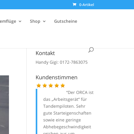
0-Artikel
emflüge
Shop
Gutscheine
Kontakt
Handy Gigi: 0172-7863075
Kundenstimmen
Der
ORCA
ist
Liebe
das „Arbeitsgerät“ für
Gigi,
Tandempiloten. Sehr
komm
gute Starteigenschaften
e grad
sowie eine geringe
heim
Abhebegeschwindigkeit
vom Fliegen
reichen aus um
und