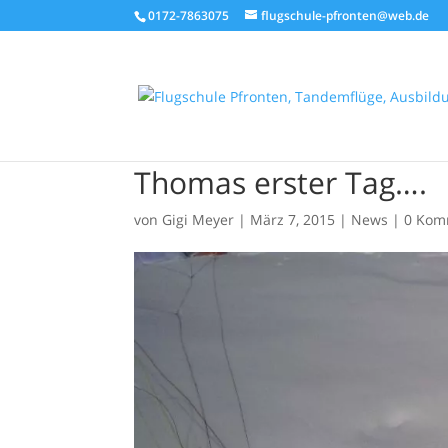
0172-7863075
flugschule-pfronten@web.de
Thomas erster Tag….
von
Gigi Meyer
|
März 7, 2015
|
News
|
0 Kom