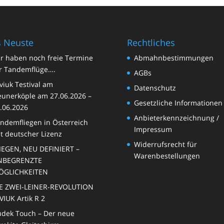
 Neuste
Rechtliches
r haben noch freie Termine
Abmahnbestimmungen
r Tandemflüge….
AGBs
viuk Testival am
Datenschutz
unerköple am 27.06.2026 –
Gesetzliche Informationen
.06.2026
Anbieterkennzeichnung /
ndemfliegen in Österreich
Impressum
t deutscher Lizenz
Widerrufsrecht für
IEGEN, NEU DEFINIERT –
Warenbestellungen
NBEGRENZTE
ÖGLICHKEITEN
E ZWEI-LEINER-REVOLUTION
VIUK Artik R 2
dek Touch – Der neue