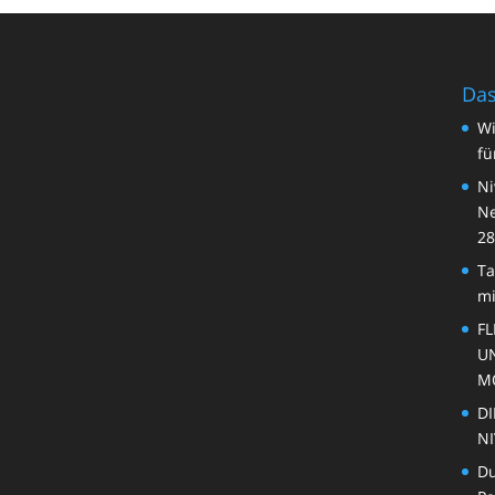
Das
Wi
fü
Ni
Ne
28
Ta
mi
FL
U
M
DI
NI
Du