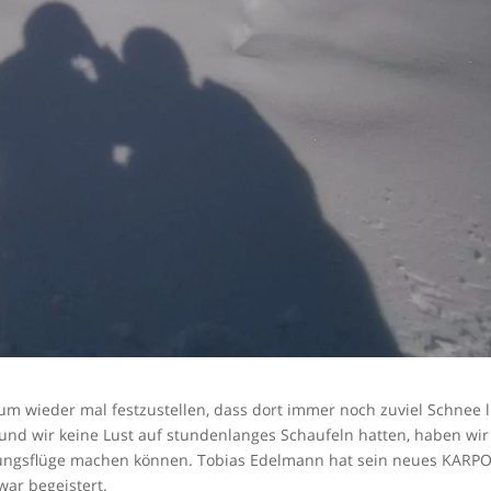
und den
an mein
Dir.
In nur 
wir alle
eingeflo
Schlech
Theorie 
so habe 
gewünsch
sympath
kompete
Spaß am 
dazu tol
Himmel g
sich -pe
m wieder mal festzustellen, dass dort immer noch zuviel Schnee l
Tag, war
und wir keine Lust auf stundenlanges Schaufeln hatten, haben wi
geschaff
ungsflüge machen können. Tobias Edelmann hat sein neues KARP
es war s
war begeistert.