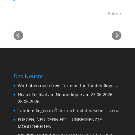
al
wü
Patrick
LG
Das Neuste
Wir haben noch freie Termine für Tandemflüge….
Niviuk Testival am Neunerköple am 27.06.2026 –
28.06.2026
Tandemfliegen in Österreich mit deutscher Lizenz
FLIEGEN, NEU DEFINIERT – UNBEGRENZTE
MÖGLICHKEITEN