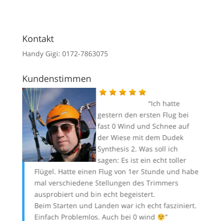
Kontakt
Handy Gigi: 0172-7863075
Kundenstimmen
k ist
Ich hatte
rm und
gestern den ersten Flug bei
fast 0 Wind und Schnee auf
der Wiese mit dem Dudek
r
Synthesis 2. Was soll ich
meine
sagen: Es ist ein echt toller
Flügel. Hatte einen Flug von 1er Stunde und habe
In
mal verschiedene Stellungen des Trimmers
Da
ausprobiert und bin echt begeistert.
Le
Andi
Beim Starten und Landen war ich echt fasziniert.
rü
Einfach Problemlos. Auch bei 0 wind
be