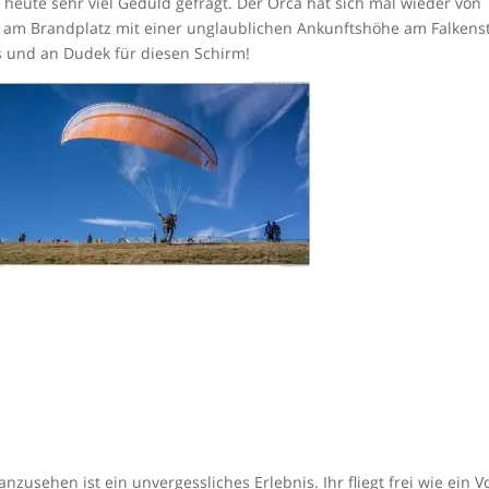
heute sehr viel Geduld gefragt. Der Orca hat sich mal wieder von
ts am Brandplatz mit einer unglaublichen Ankunftshöhe am Falkenst
s und an Dudek für diesen Schirm!
zusehen ist ein unvergessliches Erlebnis. Ihr fliegt frei wie ein V