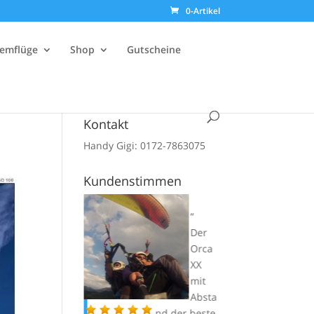
0-Artikel
emflüge
Shop
Gutscheine
Kontakt
Handy Gigi: 0172-7863075
Kundenstimmen
Viele
n
Der
Dank
Orca
auch
XX
für
mit
dein
Absta
Mentoring im
nd der beste
bes 