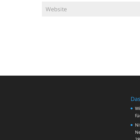
Das
Wi
fü
Ni
Ne
28