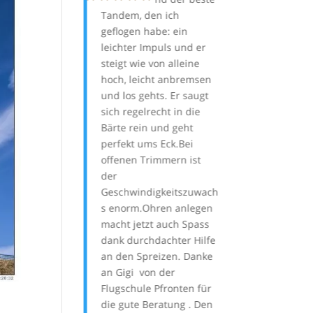
hr. Ich habe viel
Tandem, den ich
Bayern meinen
gelernt.
geflogen habe: ein
Gutschein für 
leichter Impuls und er
Tandemflug eing
steigt wie von alleine
war ein traumha
hoch, leicht anbremsen
– Klasse Wetter, 
Wolfgang
und los gehts. Er saugt
Sicht und eine 
sich regelrecht in die
nette Pilotin, mi
Bärte rein und geht
wegen der gute
perfekt ums Eck.Bei
Thermik 45 Min
offenen Trimmern ist
der Luft war. V
der
Breitenberg zu 
Geschwindigkeitszuwach
kann ich sehr
s enorm.Ohren anlegen
empfehlen, da 
macht jetzt auch Spass
tolle Aussicht i
dank durchdachter Hilfe
Alpenvorland u
an den Spreizen. Danke
natürlich auf d
an
Gigi von der
hat. Danke And
Flugschule Pfronten
für
die gute Beratung . Den