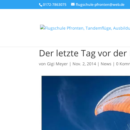
0172-7863075
flugschule-pfronten@web.de
Der letzte Tag vor der
von
Gigi Meyer
|
Nov. 2, 2014
|
News
|
0 Kom