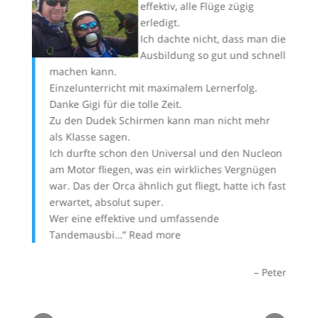
 von
effektiv, alle Flüge zügig
d wer
erledigt.
u
Ich dachte nicht, dass man die
i Dir
Ausbildung so gut und schnell
machen kann.
wo
 sich
Einzelunterricht mit maximalem Lernerfolg.
vi
n der
Danke Gigi für die tolle Zeit.
gl
man
Zu den Dudek Schirmen kann man nicht mehr
Da
als Klasse sagen.
Pr
Ich durfte schon den Universal und den Nucleon
mi
!
am Motor fliegen, was ein wirkliches Vergnügen
war. Das der Orca ähnlich gut fliegt, hatte ich fast
erwartet, absolut super.
Wer eine effektive und umfassende
oachim
Tandemausbi…
Read more
Peter