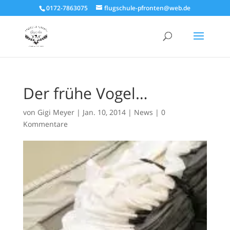
0172-7863075
flugschule-pfronten@web.de
Der frühe Vogel…
von
Gigi Meyer
|
Jan. 10, 2014
|
News
|
0
Kommentare