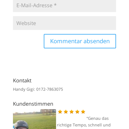
Kontakt
Handy Gigi: 0172-7863075
Kundenstimmen
gi –
Genau das
d
richtige Tempo, schnell und