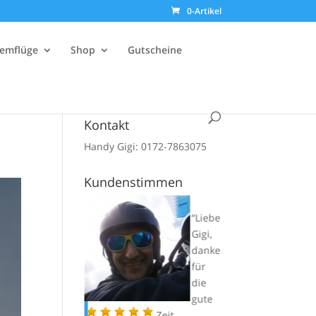
0-Artikel
emflüge
Shop
Gutscheine
Kontakt
Handy Gigi: 0172-7863075
Kundenstimmen
Ich
Liebe
habe
Gigi,
in
danke
den
für
letzte
die
n
gute
Wochen bei
Zeit.
Lauf