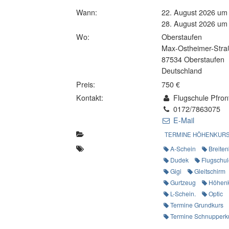
Wann:
22. August 2026 um
28. August 2026 um
Wo:
Oberstaufen
Max-Ostheimer-Stra
87534 Oberstaufen
Deutschland
Preis:
750 €
Kontakt:
Flugschule Pfron
0172/7863075
E-Mail
TERMINE HÖHENKUR
A-Schein
Breite
Dudek
Flugschul
Gigi
Gleitschirm
Gurtzeug
Höhen
L-Schein.
Optic
Termine Grundkurs
Termine Schnupperk