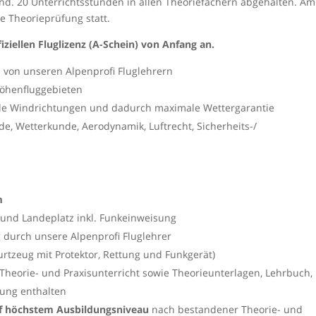
. 20 Unterrichtsstunden in allen Theoriefächern abgehalten. Am
e Theorieprüfung statt.
iziellen Fluglizenz (A-Schein) von Anfang an.
 von unseren Alpenprofi Fluglehrern
öhenfluggebieten
lle Windrichtungen und dadurch maximale Wettergarantie
e, Wetterkunde, Aerodynamik, Luftrecht, Sicherheits-/
m
 und Landeplatz inkl. Funkeinweisung
g durch unsere Alpenprofi Fluglehrer
rtzeug mit Protektor, Rettung und Funkgerät)
 Theorie- und Praxisunterricht sowie Theorieunterlagen, Lehrbuch,
rung enthalten
uf höchstem Ausbildungsniveau
nach bestandener Theorie- und