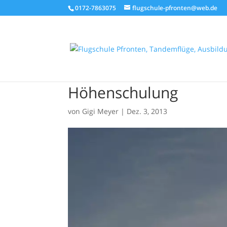
0172-7863075
flugschule-pfronten@web.de
Höhenschulung
von
Gigi Meyer
|
Dez. 3, 2013