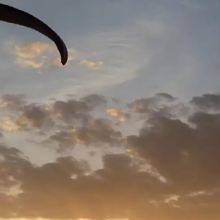
Gigi me
Tandem
gemacht
gefühlt
Schlech
haben 
5 Flugt
absolvi
Flexibil
möglich
spärlic
Flugtag
und da
Wind id
idealen
stehen.
wunder
so habe
jedem F