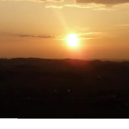
Flugaus
können.
Startpl
more