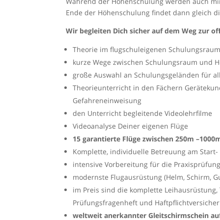
Während der Höhenschulung werden auch mind
Ende der Höhenschulung findet dann gleich di
Wir begleiten Dich sicher auf dem Weg zur off
Theorie im flugschuleigenen Schulungsraum
kurze Wege zwischen Schulungsraum und H
große Auswahl an Schulungsgeländen für a
Theorieunterricht in den Fächern Gerätekund
Gefahreneinweisung
den Unterricht begleitende Videolehrfilme
Videoanalyse Deiner eigenen Flüge
15 garantierte Flüge zwischen 250m –1000
Komplette, individuelle Betreuung am Start-
intensive Vorbereitung für die Praxisprüfun
modernste Flugausrüstung (Helm, Schirm, Gu
im Preis sind die komplette Leihausrüstung,
Prüfungsfragenheft und Haftpflichtversiche
weltweit anerkannter Gleitschirmschein a