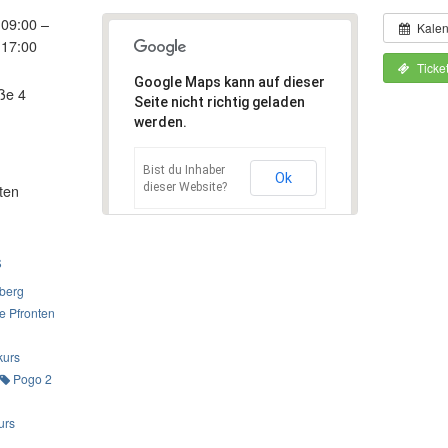
 09:00 –
Kale
 17:00
Ticke
Google Maps kann auf dieser
ße 4
Seite nicht richtig geladen
werden.
Bist du Inhaber
Ok
dieser Website?
ten
S
nberg
e Pfronten
kurs
Pogo 2
urs