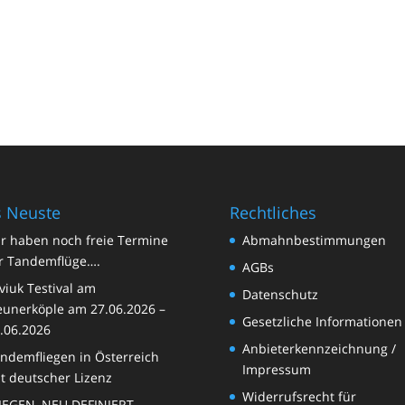
 Neuste
Rechtliches
r haben noch freie Termine
Abmahnbestimmungen
r Tandemflüge….
AGBs
viuk Testival am
Datenschutz
unerköple am 27.06.2026 –
Gesetzliche Informationen
.06.2026
Anbieterkennzeichnung /
ndemfliegen in Österreich
Impressum
t deutscher Lizenz
Widerrufsrecht für
IEGEN, NEU DEFINIERT –