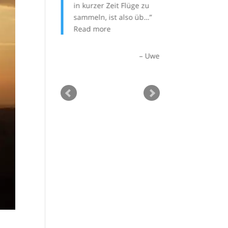
beute rausholen
in kurzer Zeit Flüge zu
 Wartezeiten am
sammeln, ist also üb…
atz o…
Read
Read more
Uwe
Stephan