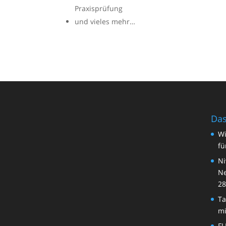
Praxisprüfung
und vieles mehr…
Das
Wi
fü
Ni
Ne
28
Ta
mi
FL