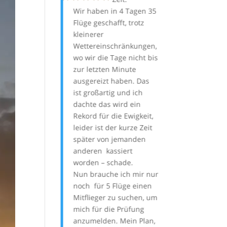
ine
Wir haben in 4 Tagen 35
einfach und pro
ausbildung
Flüge geschafft, trotz
danach hatten 
 und trotz
kleinerer
angenehmen ca
 ewig langer
Wettereinschränkungen,
minütigen schö
twetterperioden,
wo wir die Tage nicht bis
Der Tandempilo
wir am Ende nach
zur letzten Minute
einen sehr sic
agen 28 Flüge
ausgereizt haben. Das
erfahren Eindr
ert. Dank Gigis
ist großartig und ich
gegeben. Durch
ität war es uns
dachte das wird ein
Thermik und d
, die einzelnen,
Rekord für die Ewigkeit,
haben wir wied
h gestreuten
leider ist der kurze Zeit
Höhe gewonnen
e herauszupicken
später von jemanden
Sicht aus der Lu
nn wenn der
anderen kassiert
von oben und d
eal war am
worden – schade.
Fluggefühl war 
 Startplatz zu
Nun brauche ich mir nur
nur sehr schön.
 Das hat wirklich
noch für 5 Flüge einen
bar geklappt und
Mitflieger zu suchen, um
n wir auch an
mich für die Prüfung
lugtag eine tolle
anzumelden. Mein Plan,