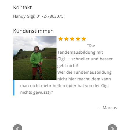
Kontakt
Handy Gigi: 0172-7863075
Kundenstimmen
Die
Tandemausbildung mit
iegen
Gigi….. schneller und besser
k an
geht nicht!
Wer die Tandemausbildung
ir alle
nicht hier macht, dem kann
etter
man nicht mehr helfen (oder hat von der Gigi
zu
ir das
nichts gewusst).
se
da
weit,
St
Marcus
ne für
au
 alles
ätt’s