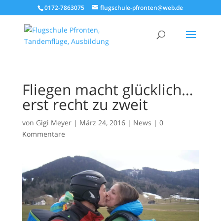
0172-7863075
flugschule-pfronten@web.de
Fliegen macht glücklich…
erst recht zu zweit
von
Gigi Meyer
|
März 24, 2016
|
News
|
0
Kommentare