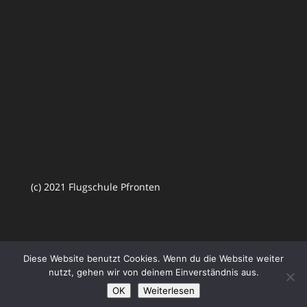
(c) 2021 Flugschule Pfronten
Diese Website benutzt Cookies. Wenn du die Website weiter
nutzt, gehen wir von deinem Einverständnis aus.
OK
Weiterlesen
Designed by
Elegant Themes
| Powered by