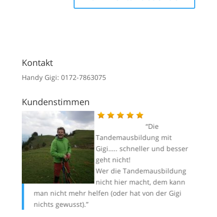
Kontakt
Handy Gigi: 0172-7863075
Kundenstimmen
Die
Tandemausbildung mit
iegen
Gigi….. schneller und besser
k an
geht nicht!
Wer die Tandemausbildung
ir alle
nicht hier macht, dem kann
etter
man nicht mehr helfen (oder hat von der Gigi
zu
ir das
nichts gewusst).
se
da