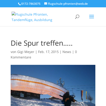
0172-7863075
flugschule-pfronten@web.de
Die Spur treffen…..
von
Gigi Meyer
|
Feb. 17, 2015
|
News
|
0
Kommentare