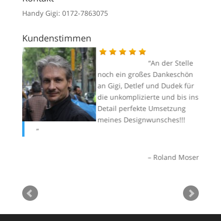
Handy Gigi: 0172-7863075
Kundenstimmen
An der Stelle
 eine
noch ein großes Dankeschön
eit.
an Gigi, Detlef und Dudek für
s wir
die unkomplizierte und bis ins
 Flüge
Detail perfekte Umsetzung
obwohl
meines Designwunsches!!!
angen
ma
ni
geiler
Roland Moser
vor
h
mehr