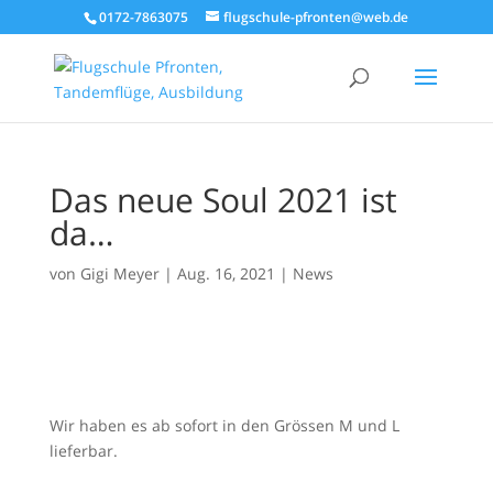
0172-7863075
flugschule-pfronten@web.de
Das neue Soul 2021 ist
da…
von
Gigi Meyer
|
Aug. 16, 2021
|
News
Wir haben es ab sofort in den Grössen M und L
lieferbar.