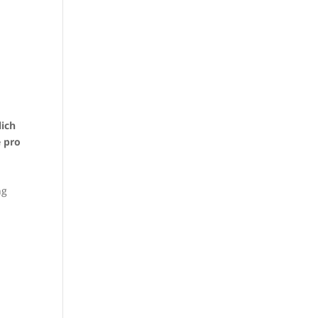
lich
e pro
ng