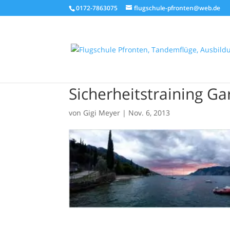
0172-7863075
flugschule-pfronten@web.de
Sicherheitstraining G
von
Gigi Meyer
|
Nov. 6, 2013