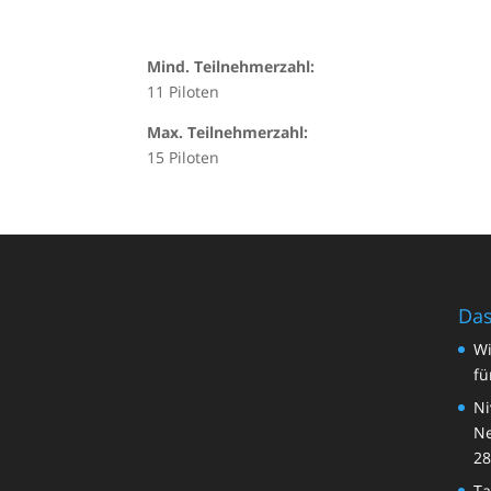
Mind. Teilnehmerzahl:
11 Piloten
Max. Teilnehmerzahl:
15 Piloten
Das
Wi
fü
Ni
Ne
28
Ta