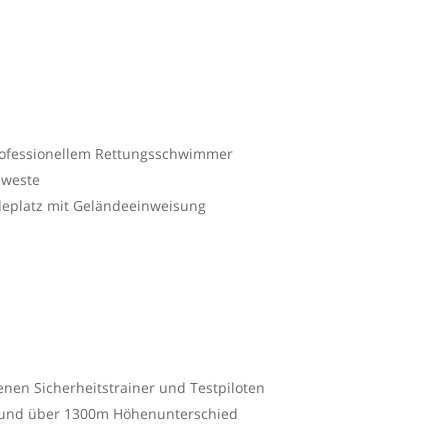
rofessionellem Rettungsschwimmer
mweste
deplatz mit Geländeeinweisung
enen Sicherheitstrainer und Testpiloten
it und über 1300m Höhenunterschied