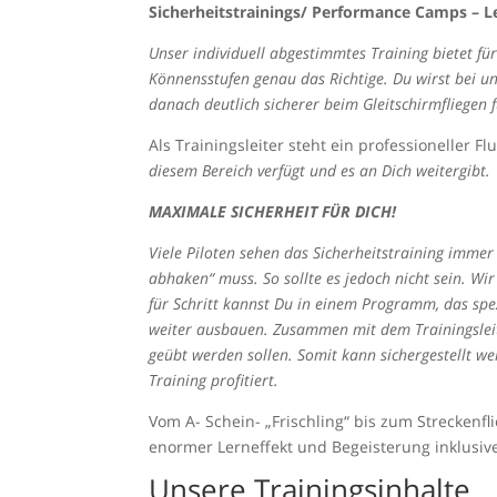
Sicherheitstrainings/ Performance Camps – Ler
Unser individuell abgestimmtes Training bietet für
Könnensstufen genau das Richtige. Du wirst bei 
danach deutlich sicherer beim Gleitschirmfliegen 
Als Trainingsleiter steht ein professioneller F
diesem Bereich verfügt und es an Dich weitergibt.
MAXIMALE SICHERHEIT FÜR DICH!
Viele Piloten sehen das Sicherheitstraining imme
abhaken“ muss. So sollte es jedoch nicht sein. Wir
für Schritt kannst Du in einem Programm, das spez
weiter ausbauen. Zusammen mit dem Trainingslei
geübt werden sollen. Somit kann sichergestellt w
Training profitiert.
Vom A- Schein- „Frischling“ bis zum Streckenfl
enormer Lerneffekt und Begeisterung inklusi
Unsere Trainingsinhalte