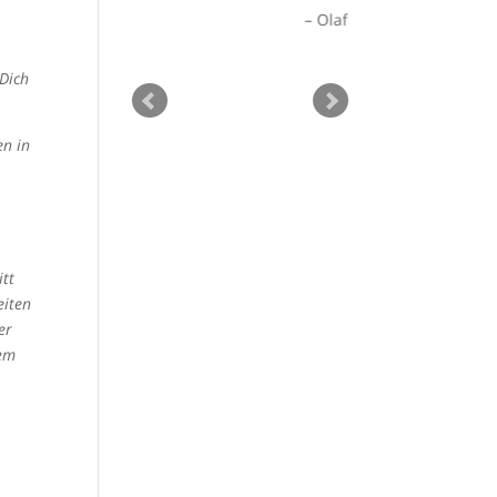
ck…
Olaf
as Knobloch
 Dich
Matze
en in
itt
eiten
er
sem