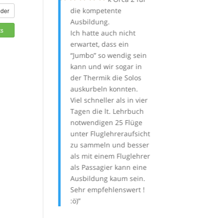
usbildungszeit.
die kompetente
effektiv: Am B
nder
icht gedacht,
Ausbildung.
haben wir im Sc
ts
 alleine in drei
Ich hatte auch nicht
Flüge pro Tag 
0 Flüge
erwartet, dass ein
und windbedin
ocken und das,
“Jumbo” so wendig sein
Wartezeiten mit
wir einmal
kann und wir sogar in
Theorie ausgefü
ingt erst später
der Thermik die Solos
sie bei allen Fl
ngen haben.
auskurbeln konnten.
mitfliegt, ist der
r den Orca 4
Viel schneller als in vier
Lerneffekt imm
. Was für ein
Tagen die lt. Lehrbuch
es entfällt die l
chirm, steigt
notwendigen 25 Flüge
Suche nach ei
sy, fliegt sich
unter Fluglehreraufsicht
Piloten, der mitf
ehrfach über
zu sammeln und besser
zu empfehlen!
nderen gedreht
als mit einem Fluglehrer
 allem weiter
als Passagier kann eine
n, das hätte ich
Ausbildung kaum sein.
h nicht gedacht.
Sehr empfehlenswert !
mir nichts
:ö)
s mehr in den