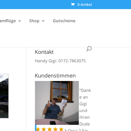
0-Artikel
emflüge
Shop
Gutscheine
Kontakt
Handy Gigi: 0172-7863075
Kundenstimmen
Dank
Vielen
e an
Dank
Gigi
an
und
GiGi
ihren
und
Dude
eine sehr
k Orca 2 für
ung 