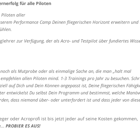
Packsa
nerfolg für alle Piloten
Matthi
 Piloten aller
unserem Performance Camp Deinen fliegerischen Horizont erweitern und
fühlen.
luglehrer
zur Verfügung, der als Acro- und Testpilot über fundiertes Wiss
r noch als Mutprobe oder als einmalige Sache an, die man „halt mal
 empfehlen allen Piloten mind. 1-3 Trainings pro Jahr zu besuchen. Schr
iell auf Dich und Dein Können angepasst ist, Deine fliegerischen Fähigk
ter entwickelst Du selbst Dein Programm und bestimmst, welche Manöv
erden, dass niemand über- oder unterfordert ist und dass jeder von die
ieger oder Acroprofi ist bis jetzt jeder auf seine Kosten gekommen,
ve…
PROBIER ES AUS!