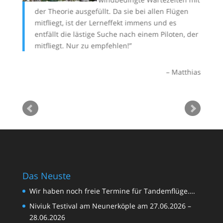
der Theorie ausgefüllt. Da sie bei allen Flügen
Ta
 sich
mitfliegt, ist der Lerneffekt immens und es
er
n der
entfällt die lästige Suche nach einem Piloten, der
un
man
mitfliegt. Nur zu empfehlen!
ge
un
Matthias
!
oachim
Das Neuste
Wir haben noch freie Termine für Tandemflüge….
Niviuk Testival am Neunerköple am 27.06.2026 –
28.06.2026