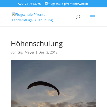
0172-7863075
flugschule-pfronten@web.de
Höhenschulung
von
Gigi Meyer
|
Dez. 3, 2013