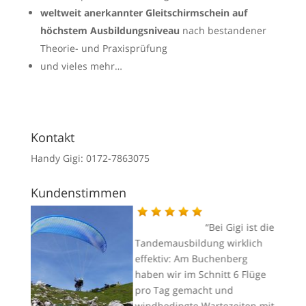
weltweit anerkannter Gleitschirmschein auf
höchstem Ausbildungsniveau
nach bestandener
Theorie- und Praxisprüfung
und vieles mehr…
Kontakt
Handy Gigi: 0172-7863075
Kundenstimmen
gi –
Bei Gigi ist die
d
Tandemausbildung wirklich
 von
effektiv: Am Buchenberg
d wer
haben wir im Schnitt 6 Flüge
u
pro Tag gemacht und
i Dir
windbedingte Wartezeiten mit