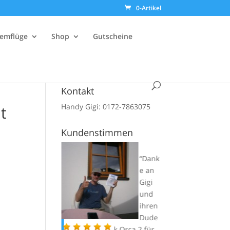
0-Artikel
emflüge
Shop
Gutscheine
Kontakt
Handy Gigi: 0172-7863075
t
Kundenstimmen
ne:
Hab
Dank
den
e an
Optic
Gigi
26 bei
und
Gigi
ihren
im
Dude
letzten Jahr
k Orca 2 für
alle