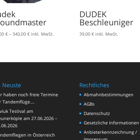
udek
DUDEK
oundmaster
Beschleuniger
Preisspanne:
,00
€
–
340,00
€
inkl. MwSt.
39,00
€
inkl. MwSt.
335,00 €
bis
340,00 €
 Neuste
Rechtliches
r haben noch freie Termine
Abmahnbestimmungen
r Tandemflüge….
AGBs
viuk Testival am
Datenschutz
unerköple am 27.06.2026 –
Gesetzliche Informationen
.06.2026
Anbieterkennzeichnung /
ndemfliegen in Österreich
Impressum