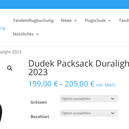
Tandemflugbuchung
News
Flugschule
Tand
Nützliches
alight 2023
Dudek Packsack Duraligh
2023
Preisspan
199,00
€
–
205,00
€
inkl. MwSt.
199,00 €
bis
205,00 €
Grössen
Bezahlart