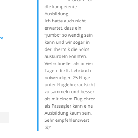
 Bin in 4
die kompetente
Flugschulen, u
 ca. 40h
Ausbildung.
B-Schein zu ma
n und habe dabei
Ich hatte auch nicht
wurde nicht ent
gesamt Distanz
erwartet, dass ein
Individuelle Be
elegt. Ich bin
“Jumbo” so wendig sein
ist ein fester Be
ke
ufrieden mit
kann und wir sogar in
in Gigis Lehrko
 Schirm und
der Thermik die Solos
mir viel gebrach
ich sehr sicher
auskurbeln konnten.
Dank!
hm. Zu bemerken
Viel schneller als in vier
h, dass er super
Tagen die lt. Lehrbuch
 da ich öfters an
notwendigen 25 Flüge
Startplätzen
unter Fluglehreraufsicht
in ich da
zu sammeln und besser
ers aufmerksam.
als mit einem Fluglehrer
als Passagier kann eine
Ausbildung kaum sein.
Wolfgang Martin
Sehr empfehlenswert !
:ö)