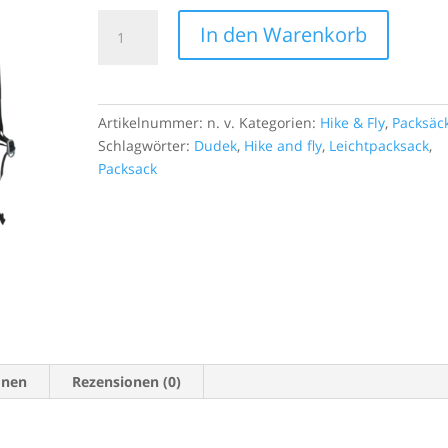
Dudek
gekauft.
In den Warenkorb
Packsack
Monaten
Duralight
gefloge
2023
350km 
Menge
zurückg
Artikelnummer:
n. v.
Kategorien:
Hike & Fly
,
Packsäc
super z
Schlagwörter:
Dudek
,
Hike and fly
,
Leichtpacksack
,
diesem
Packsack
fühle m
unter i
ist auc
startet,
kurzen 
starte b
besond
onen
Rezensionen (0)