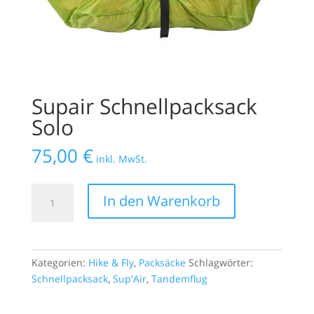
Supair Schnellpacksack
Solo
75,00
€
inkl. MwSt.
Supair
In den Warenkorb
Schnellpacksack
Solo
Menge
Kategorien:
Hike & Fly
,
Packsäcke
Schlagwörter:
Schnellpacksack
,
Sup'Air
,
Tandemflug