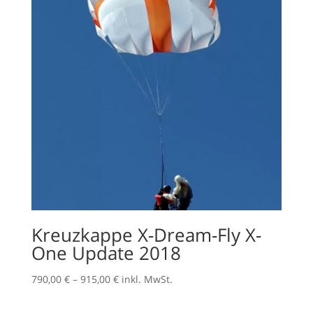
Kreuzkappe X-Dream-Fly X-
One Update 2018
Preisspanne:
790,00
€
–
915,00
€
inkl. MwSt.
790,00 €
bis