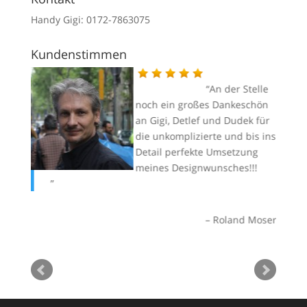
Handy Gigi: 0172-7863075
Kundenstimmen
Dank
An der Stelle
g im
noch ein großes Dankeschön
 von
an Gigi, Detlef und Dudek für
die unkomplizierte und bis ins
Detail perfekte Umsetzung
meines Designwunsches!!!
le
lfgang
gr
di
Roland Moser
je
Nu
Mi
an
sa