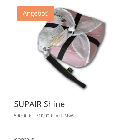
bis
710,00 €
Angebot!
SUPAIR Shine
Preisspanne:
590,00
€
–
710,00
€
inkl. MwSt.
590,00 €
bis
710,00 €
Kontakt