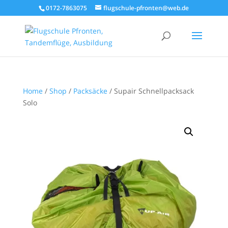
0172-7863075
flugschule-pfronten@web.de
Home
/
Shop
/
Packsäcke
/ Supair Schnellpacksack
Solo