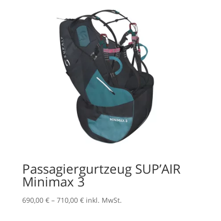
915,00 €
Passagiergurtzeug SUP’AIR
Minimax 3
Preisspanne:
690,00
€
–
710,00
€
inkl. MwSt.
690,00 €