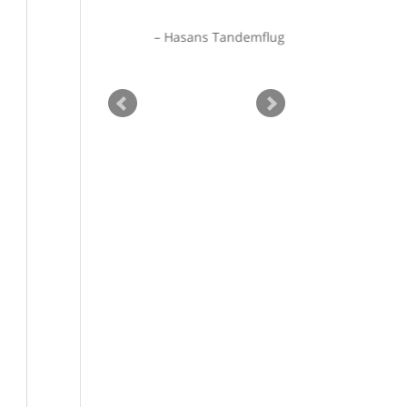
ck…
as Knobloch
Hasans Tandemflug
Matze