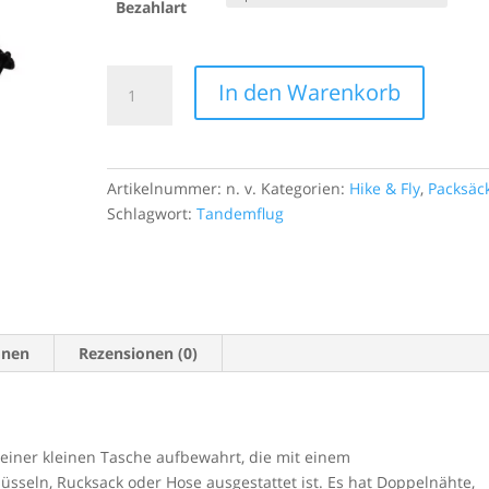
Bezahlart
coole A
Hätte n
dass wir
Dudek
In den Warenkorb
Tagen 2
Pack&Hike
runterr
22
obwohl 
Liter
windbed
/
Artikelnummer:
n. v.
Kategorien:
Hike & Fly
,
Packsäc
angefa
30
Schlagwort:
Tandemflug
Habe mi
Liter
gegönnt
Menge
geiler S
super ea
agil. M
allen a
onen
Rezensionen (0)
und vor
geglitte
wirklic
Kommt 
n einer kleinen Tasche aufbewahrt, die mit einem
andere
üsseln, Rucksack oder Hose ausgestattet ist.
Es hat Doppelnähte,