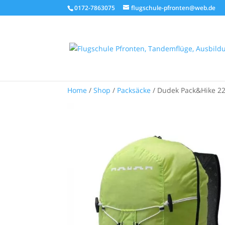
0172-7863075
flugschule-pfronten@web.de
Home
/
Shop
/
Packsäcke
/ Dudek Pack&Hike 22 L