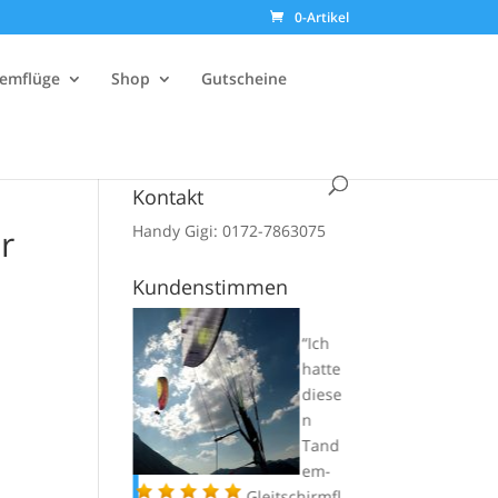
0-Artikel
emflüge
Shop
Gutscheine
Kontakt
Handy Gigi: 0172-7863075
r
Kundenstimmen
e:
Ich
Vielen
hatte
Dank
diese
an
n
GiGi
Tand
und
em-
eine sehr
Gleitschirmfl
noch