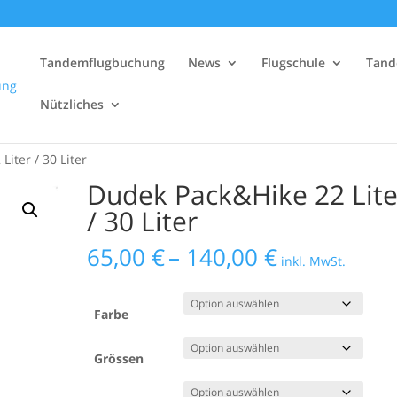
Tandemflugbuchung
News
Flugschule
Tand
Nützliches
iter / 30 Liter
Dudek Pack&Hike 22 Lite
/ 30 Liter
Preisspann
65,00
€
–
140,00
€
inkl. MwSt.
65,00 €
bis
140,00 €
Farbe
Grössen