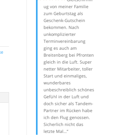
usbildungszeit.
ug von meiner Familie
enttäuscht oder
icht gedacht,
zum Geburtstag als
überfordert. Er 
 alleine in drei
Geschenk-Gutschein
leistungsfähig, 
0 Flüge
bekommen. Nach
gutmütig. Ein k
ocken und das,
unkomplizierter
Schirm, bei dem
wir einmal
Terminvereinbarung
Grinsen von Oh
ingt erst später
ging es auch am
schon in der Luf
ke
ngen haben.
Breitenberg bei Pfronten
einstellt, nicht 
r den Orca 4
gleich in die Luft. Super
der Landung. W
. Was für ein
netter Mitarbeiter, toller
mir jeder Zeit 
chirm, steigt
Start und einmaliges,
kaufen.
sy, fliegt sich
wunderbares
ehrfach über
unbeschreiblich schönes
Stef
nderen gedreht
Gefühl in der Luft und
 allem weiter
doch sicher als Tandem-
n, das hätte ich
Partner im Rücken habe
h nicht gedacht.
ich den Flug genossen.
mir nichts
Sicherlich nicht das
s mehr in den
letzte Mal…