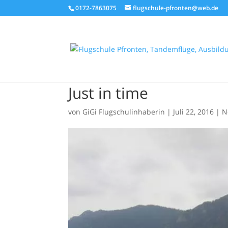
0172-7863075
flugschule-pfronten@web.de
Just in time
von
GiGi Flugschulinhaberin
|
Juli 22, 2016
|
N