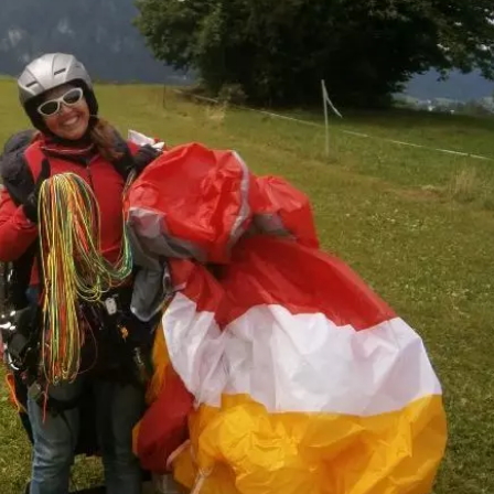
schnell
geht ni
Wer die
Tandem
hier ma
man nic
(oder h
nichts 