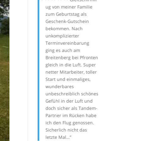
er und besser
ug von meiner Familie
Flugschulen, u
cht!
zum Geburtstag als
B-Schein zu ma
Geschenk-Gutschein
wurde nicht ent
ausbildung nicht
bekommen. Nach
Individuelle Be
cht, dem kann
unkomplizierter
ist ein fester Be
ht mehr helfen
Terminvereinbarung
in Gigis Lehrko
at von der Gigi
ging es auch am
mir viel gebrach
gewusst).
Breitenberg bei Pfronten
Dank!
gleich in die Luft. Super
netter Mitarbeiter, toller
Marcus
Start und einmaliges,
wunderbares
unbeschreiblich schönes
Gefühl in der Luft und
doch sicher als Tandem-
Partner im Rücken habe
ich den Flug genossen.
Sicherlich nicht das
letzte Mal…