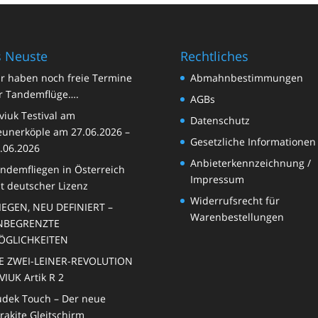
 Neuste
Rechtliches
r haben noch freie Termine
Abmahnbestimmungen
r Tandemflüge….
AGBs
viuk Testival am
Datenschutz
unerköple am 27.06.2026 –
Gesetzliche Informationen
.06.2026
Anbieterkennzeichnung /
ndemfliegen in Österreich
Impressum
t deutscher Lizenz
Widerrufsrecht für
IEGEN, NEU DEFINIERT –
Warenbestellungen
NBEGRENZTE
ÖGLICHKEITEN
E ZWEI-LEINER-REVOLUTION
VIUK Artik R 2
dek Touch – Der neue
rakite Gleitschirm