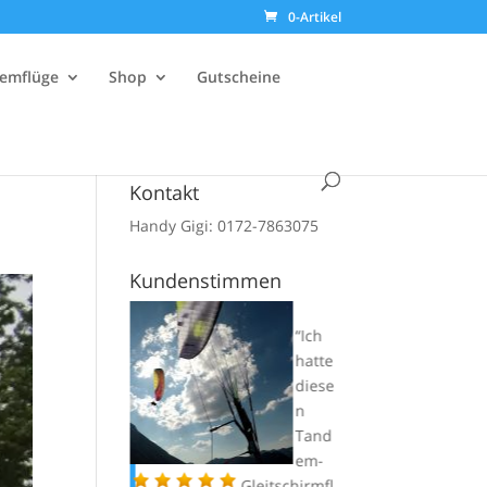
0-Artikel
emflüge
Shop
Gutscheine
Kontakt
Handy Gigi: 0172-7863075
Kundenstimmen
Die
Ich
Tand
hatte
emau
diese
sbild
n
ung
Tand
mit
em-
Gigi…..
Gleitschirmfl
alle