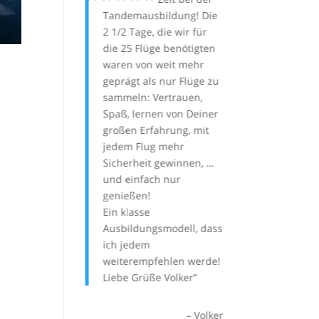
, alle Flüge zügig
Tandemausbildung! Die
nicht so lange h
.
2 1/2 Tage, die wir für
ich die B-Praxis
hte nicht, dass
die 25 Flüge benötigten
gemacht habe 
 Ausbildung so
waren von weit mehr
schon damals h
 schnell machen
geprägt als nur Flüge zu
geklappt, wie a
sammeln: Vertrauen,
Schnürchen. So 
panne:
nterricht mit
Spaß, lernen von Deiner
schon damals di
00 €
em Lernerfolg.
großen Erfahrung, mit
Sollte ich jemal
gi für die tolle
jedem Flug mehr
Tandemschein 
00 €
Sicherheit gewinnen, …
dann bei Dir. D
 Dudek Schirmen
und einfach nur
Konzept, die 25
n nicht mehr als
genießen!
persönlich mitzu
sagen.
Ein klasse
ist einfach toll.
fte schon den
Ausbildungsmodell, dass
Schneller, effek
al und den
ich jedem
zielgenauer k
n am Motor
weiterempfehlen werde!
kaum zum Fluga
 was ein
Liebe Grüße Volker
für die restlich
hes Vergnügen
der direkte Fein
s der Orca
erfolgt in den 2
Volker