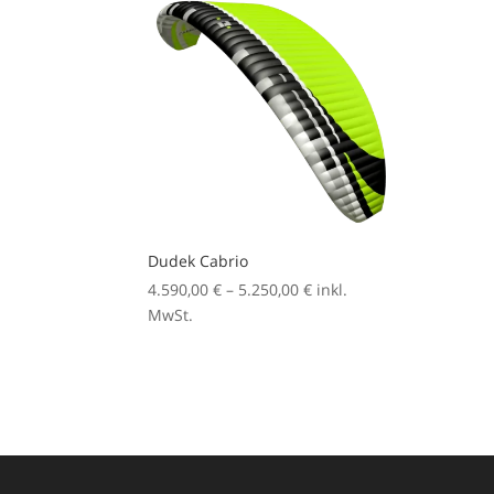
Dudek Cabrio
Preisspanne:
4.590,00
€
–
5.250,00
€
inkl.
4.590,00 €
MwSt.
bis
5.250,00 €