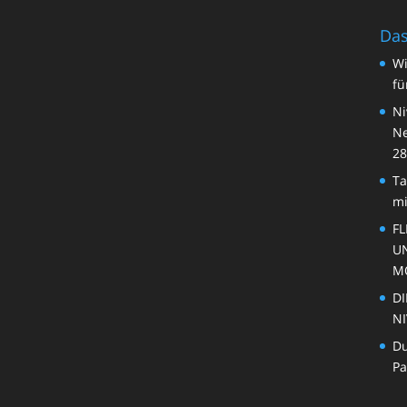
Das
Wi
fü
Ni
Ne
28
Ta
mi
FL
U
M
DI
NI
Du
Pa