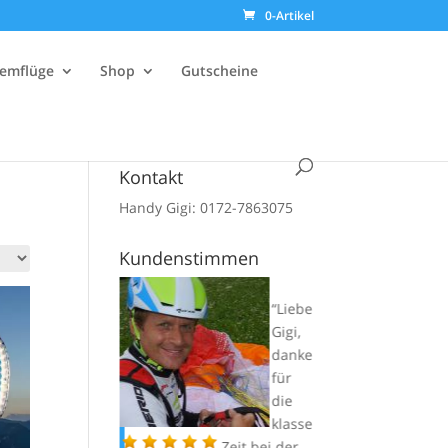
0-Artikel
emflüge
Shop
Gutscheine
Kontakt
Handy Gigi: 0172-7863075
Kundenstimmen
Gena
Liebe
u das
Gigi,
richti
danke
ge
für
Temp
die
o,
klasse
schnell und
Zeit bei der
Ist j