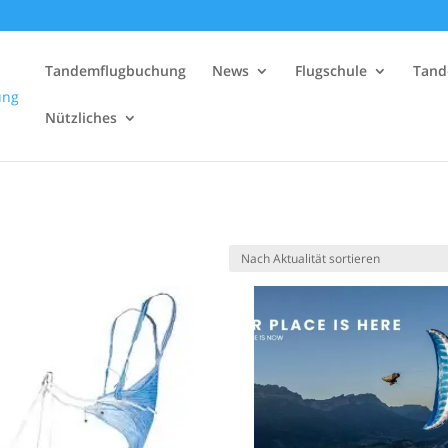
Tandemflugbuchung
News
Flugschule
Tand
Nützliches
h
lität
ert