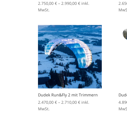
Preisspanne:
2.750,00
€
–
2.990,00
€
inkl.
2.65
2.750,00 €
MwSt.
MwS
bis
2.990,00 €
Dudek Run&Fly 2 mit Trimmern
Dud
Preisspanne:
2.470,00
€
–
2.710,00
€
inkl.
4.89
2.470,00 €
MwSt.
MwS
bis
2.710,00 €