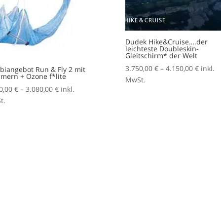
effektiv
erledigt
Ich dac
Dudek Hike&Cruise….der
man die
leichteste Doubleskin-
Gleitschirm* der Welt
gut und
kann.
Preiss
3.750,00
€
–
4.150,00
€
inkl.
iangebot Run & Fly 2 mit
mern + Ozone f*lite
Einzelu
3.750,
MwSt.
Preisspanne:
0,00
€
–
3.080,00
€
inkl.
maximal
bis
2.850,00 €
t.
Danke Gi
4.150,
bis
Zeit.
3.080,00 €
Zu den
kann ma
Klasse 
Ich dur
Univers
Nucleo
fliegen,
wirklic
war. Da