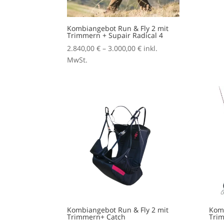
Kombiangebot Run & Fly 2 mit
Trimmern + Supair Radical 4
Preisspanne:
2.840,00
€
–
3.000,00
€
inkl.
2.840,00 €
MwSt.
bis
3.000,00 €
Kombiangebot Run & Fly 2 mit
Komb
Trimmern+ Catch
Trim