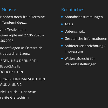
 Neuste
Rechtliches
r haben noch freie Termine
Abmahnbestimmungen
r Tandemflüge….
AGBs
viuk Testival am
Datenschutz
unerköple am 27.06.2026 –
Gesetzliche Informationen
.06.2026
Anbieterkennzeichnung /
ndemfliegen in Österreich
Impressum
t deutscher Lizenz
Widerrufsrecht für
IEGEN, NEU DEFINIERT –
Warenbestellungen
NBEGRENZTE
ÖGLICHKEITEN
E ZWEI-LEINER-REVOLUTION
VIUK Artik R 2
dek Touch – Der neue
rakite Gleitschirm