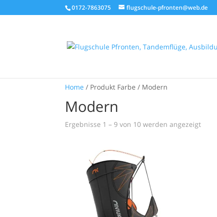
0172-7863075
flugschule-pfronten@web.de
Home
/ Produkt Farbe / Modern
Modern
Nac
Ergebnisse 1 – 9 von 10 werden angezeigt
Aktua
sorti