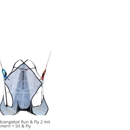
ähnlich 
ich fast
super.
Wer ein
umfass
Tandem
more
iangebot Run & Fly 2 mit
mern + Sit & Fly