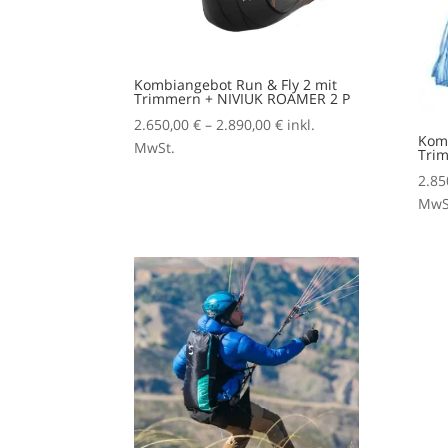
Kombiangebot Run & Fly 2 mit
Trimmern + NIVIUK ROAMER 2 P
Preisspanne:
2.650,00
€
–
2.890,00
€
inkl.
Komb
2.650,00 €
MwSt.
Trim
bis
2.85
2.890,00 €
MwS