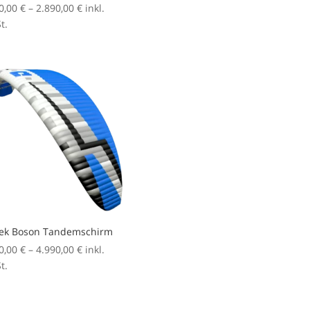
Preisspanne:
0,00
€
–
2.890,00
€
inkl.
2.650,00 €
t.
bis
2.890,00 €
ek Boson Tandemschirm
Preisspanne:
0,00
€
–
4.990,00
€
inkl.
4.890,00 €
t.
bis
4.990,00 €