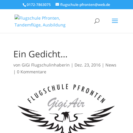
0172-7863075
flugschule-pfronten@web.de
Ein Gedicht…
von
GiGi Flugschulinhaberin
|
Dez. 23, 2016
|
News
|
0 Kommentare