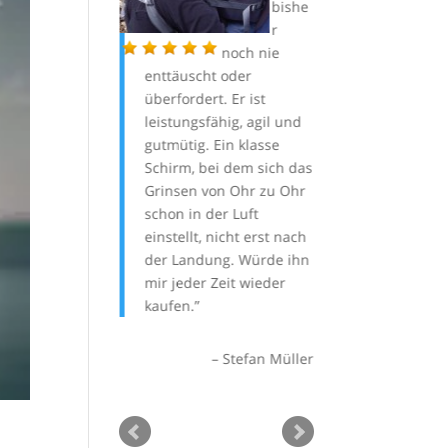
was
bishe
für
r
ein Flug! Mit
noch nie
tolle
fahrenen und
enttäuscht oder
Ausbildung! Di
eit gebenden
überfordert. Er ist
sorglos Betreuu
lieger Matthias
leistungsfähig, agil und
Flüge ist ein su
s Erlebnis. Ja, ja,
gutmütig. Ein klasse
Konzept und g
würd es wieder
Schirm, bei dem sich das
meinem Gesch
Grinsen von Ohr zu Ohr
In kaum 6 Flugt
schon in der Luft
hatten wir alles
einstellt, nicht erst nach
Kasten! Das Wet
Alexandra
der Landung. Würde ihn
uns die Möglichk
mir jeder Zeit wieder
was im Lehrbüc
kaufen.
steht auch zu tr
vom rückwärts 
bis zur
Stefan Müller
Starkwindeintei
tatsächlich sta
Wind am Landep
alles mehrfach 