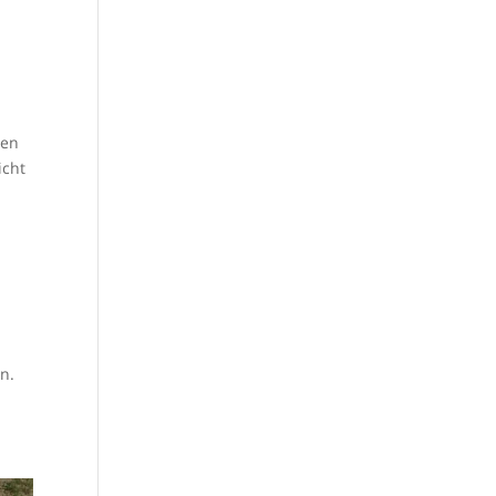
ten
icht
n.