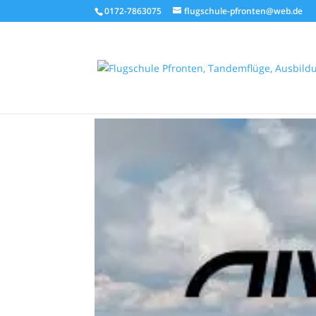
0172-7863075
flugschule-pfronten@web.de