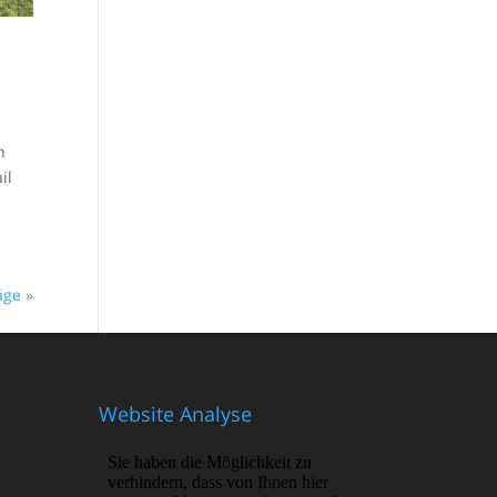
n
il
äge »
Website Analyse