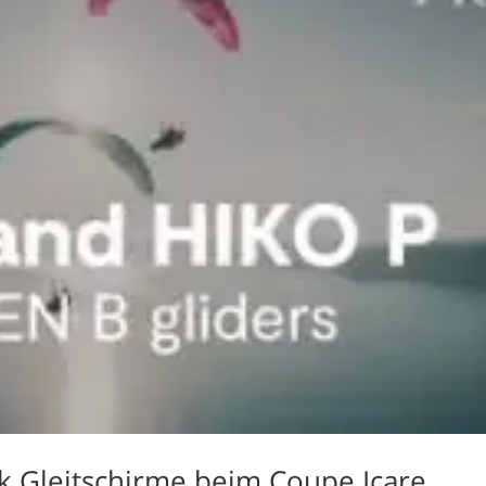
dem er
Sicherh
Tandemf
ein tolle
ja ich 
tun !
k Gleitschirme beim Coupe Icare