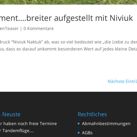
ment….breiter aufgestellt mit Niviuk
tenTeaser
|
0 Kommentare
ruck “Niviuk Naktuk” ab, was so viel bedeutet wie „die Liebe zu de
 so, dass es darauf ankommt besonderen Wert auf jedes kleine Deta
Nächste Eintr
 Neuste
Rechtliches
r haben noch freie Termine
Abmahnbestimmungen
r Tandemflüge….
AGBs