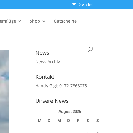
0-Artikel
emflüge
Shop
Gutscheine
News
News Archiv
Kontakt
Handy Gigi: 0172-7863075
Unsere News
August 2026
M
D
M
D
F
S
S