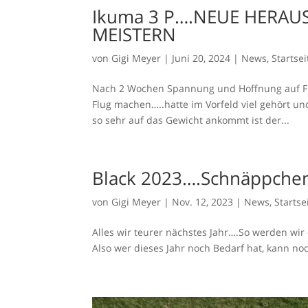
Ikuma 3 P….NEUE HERAU
MEISTERN
von
Gigi Meyer
|
Juni 20, 2024
|
News
,
Startse
Nach 2 Wochen Spannung und Hoffnung auf Flu
Flug machen…..hatte im Vorfeld viel gehört 
so sehr auf das Gewicht ankommt ist der...
Black 2023….Schnäppchen 
von
Gigi Meyer
|
Nov. 12, 2023
|
News
,
Startse
Alles wir teurer nächstes Jahr….So werden wir
Also wer dieses Jahr noch Bedarf hat, ka