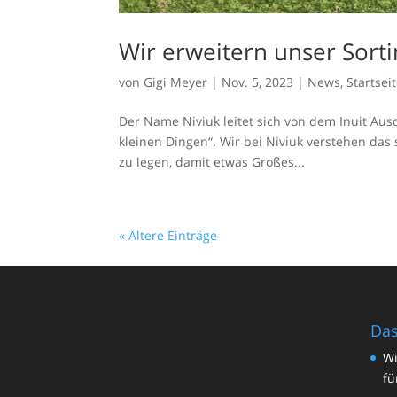
Wir erweitern unser Sorti
von
Gigi Meyer
|
Nov. 5, 2023
|
News
,
Startsei
Der Name Niviuk leitet sich von dem Inuit Ausd
kleinen Dingen“. Wir bei Niviuk verstehen das
zu legen, damit etwas Großes...
« Ältere Einträge
Das
Wi
fü