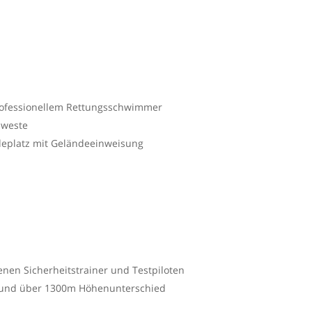
rofessionellem Rettungsschwimmer
mweste
deplatz mit Geländeeinweisung
enen Sicherheitstrainer und Testpiloten
it und über 1300m Höhenunterschied