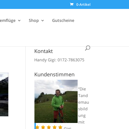
0-Artikel
emflüge
Shop
Gutscheine
Kontakt
Handy Gigi: 0172-7863075
Kundenstimmen
Die
Liebe
Tand
Gigi,
emau
komm
sbild
e grad
ung
heim
mit
vom Fliegen
Gigi…..
letz