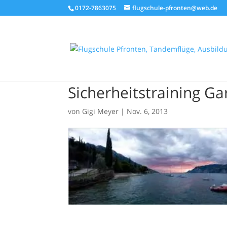
0172-7863075
flugschule-pfronten@web.de
Sicherheitstraining G
von
Gigi Meyer
|
Nov. 6, 2013