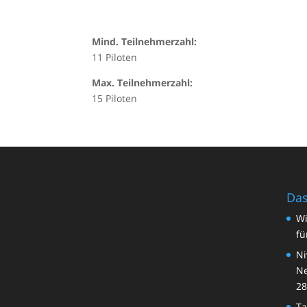
Mind. Teilnehmerzahl:
11 Piloten
Max. Teilnehmerzahl:
15 Piloten
Das
Wi
fü
Ni
Ne
28
Ta