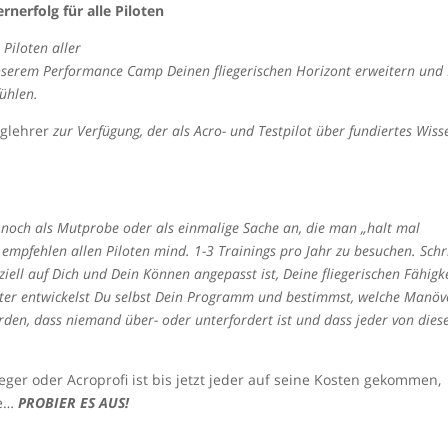
auch n
nerfolg für alle Piloten
 Piloten aller
unserem Performance Camp Deinen fliegerischen Horizont erweitern und
fühlen.
luglehrer
zur Verfügung, der als Acro- und Testpilot über fundiertes Wiss
r noch als Mutprobe oder als einmalige Sache an, die man „halt mal
 empfehlen allen Piloten mind. 1-3 Trainings pro Jahr zu besuchen. Schr
iell auf Dich und Dein Können angepasst ist, Deine fliegerischen Fähigk
ter entwickelst Du selbst Dein Programm und bestimmst, welche Manöv
erden, dass niemand über- oder unterfordert ist und dass jeder von die
ieger oder Acroprofi ist bis jetzt jeder auf seine Kosten gekommen,
ve…
PROBIER ES AUS!