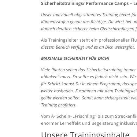
Sicherheitstrainings/ Performance Camps – Ler
Unser individuell abgestimmtes Training bietet für
Könnensstufen genau das Richtige. Du wirst bei 
danach deutlich sicherer beim Gleitschirmfliegen 
Als Trainingsleiter steht ein professioneller F
diesem Bereich verfügt und es an Dich weitergibt.
MAXIMALE SICHERHEIT FÜR DICH!
Viele Piloten sehen das Sicherheitstraining imme
abhaken“ muss. So sollte es jedoch nicht sein. Wir
für Schritt kannst Du in einem Programm, das spez
weiter ausbauen. Zusammen mit dem Trainingslei
geübt werden sollen. Somit kann sichergestellt w
Training profitiert.
Vom A- Schein- „Frischling“ bis zum Streckenfl
enormer Lerneffekt und Begeisterung inklusi
Unsere Trainingsinhalte