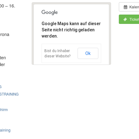
00 – 16.
und den
Kale
an mein
Ticke
Dir.
Google Maps kann auf dieser
In nur 
Seite nicht richtig geladen
erona
wir alle
werden.
eingeflo
Schlech
Bist du Inhaber
Ok
Theorie 
dieser Website?
ten
so habe 
der
gewünsch
sympath
kompete
G
Spaß am 
STRAINING
dazu tol
Himmel g
chirm
sich -pe
Tag, war
geschaff
raining
es war s