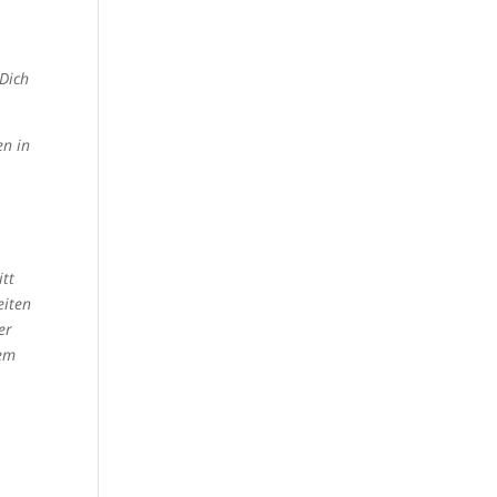
o…
Read more
Pepe
 Dich
en in
itt
eiten
er
sem