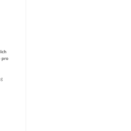
lich
e pro
ng