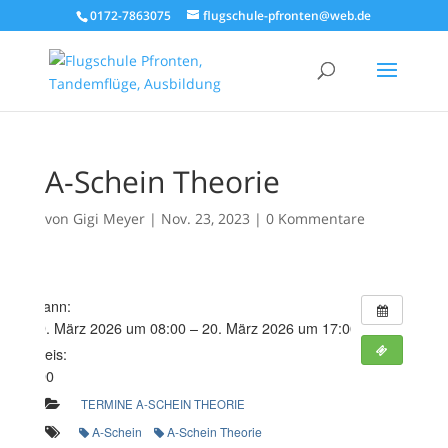
0172-7863075
flugschule-pfronten@web.de
A-Schein Theorie
von
Gigi Meyer
|
Nov. 23, 2023
|
0 Kommentare
Wann:
19. März 2026 um 08:00 – 20. März 2026 um 17:00
Preis:
290
TERMINE A-SCHEIN THEORIE
A-Schein
A-Schein Theorie