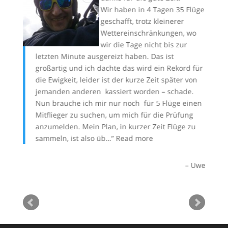
her,
Wir haben in 4 Tagen 35 Flüge
 Dir
geschafft, trotz kleinerer
on
Wettereinschränkungen, wo
wie am
wir die Tage nicht bis zur
letzten Minute ausgereizt haben. Das ist
ge
großartig und ich dachte das wird ein Rekord für
We
die 25
die Ewigkeit, leider ist der kurze Zeit später von
ei
ll.
jemanden anderen kassiert worden – schade.
mi
mt man
Nun brauche ich mir nur noch für 5 Flüge einen
sy
üge,
Mitflieger zu suchen, um mich für die Prüfung
fü
ügen
anzumelden. Mein Plan, in kurzer Zeit Flüge zu
un
sammeln, ist also üb…
Read more
ge
un
Steffen
Uwe