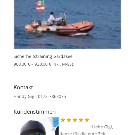
Sicherheitstraining Gardasee
Preisspanne:
900,00
€
–
930,00
€
inkl. MwSt.
900,00 €
bis
930,00 €
Kontakt
Handy Gigi: 0172-7863075
Kundenstimmen
gi,
Liebe Gigi,
danke für die gute Zeit.