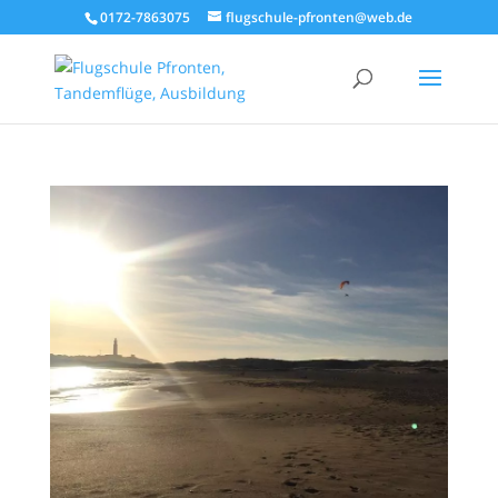
0172-7863075
flugschule-pfronten@web.de