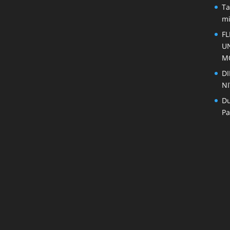
Ta
mi
FL
U
M
DI
NI
Du
Pa