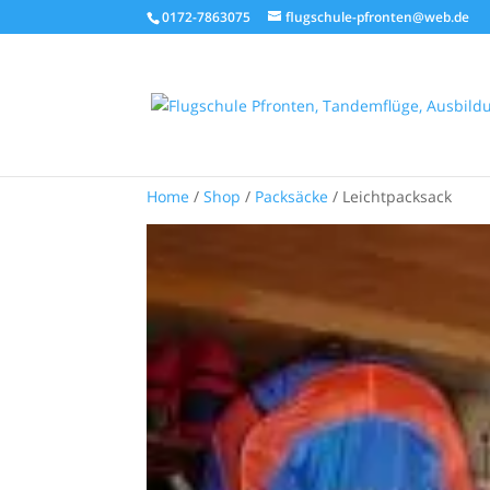
0172-7863075
flugschule-pfronten@web.de
Home
/
Shop
/
Packsäcke
/ Leichtpacksack