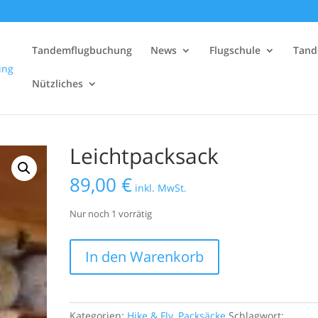
Tandemflugbuchung
News
Flugschule
Tand
Nützliches
Leichtpacksack
89,00
€
inkl. MwSt.
Nur noch 1 vorrätig
Leichtpacksack
In den Warenkorb
Menge
Kategorien:
Hike & Fly
,
Packsäcke
Schlagwort: