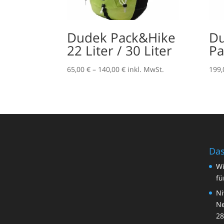
Dudek Pack&Hike
Du
22 Liter / 30 Liter
Pa
Preisspanne:
65,00
€
–
140,00
€
inkl. MwSt.
199
65,00 €
bis
140,00 €
Das
Wi
fü
Ni
Ne
28