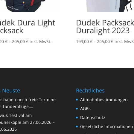
dek Dura Light
Dudek Packsac
cksack
Duralight 2023
Preisspanne:
Preisspan
,00
€
–
205,00
€
inkl. MwSt.
199,00
€
–
205,00
€
inkl. MwS
199,00 €
199,00 €
bis
bis
205,00 €
205,00 €
 Neuste
Rechtliches
r haben noch freie Termine
Abmahnbestimmungen
r Tandemflüge….
AGBs
viuk Testival am
Datenschutz
unerköple am 27.06.2026 –
Gesetzliche Informationen
.06.2026