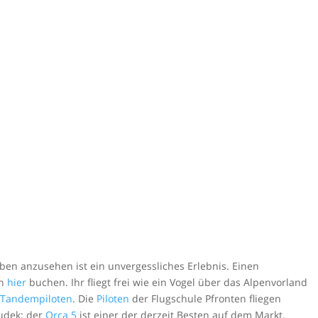
ben anzusehen ist ein unvergessliches Erlebnis. Einen
ch
hier
buchen. Ihr fliegt frei wie ein Vogel über das Alpenvorland
n Tandempiloten
. Die
Piloten
der Flugschule Pfronten fliegen
udek: der
Orca 5
ist einer der derzeit Besten auf dem Markt.