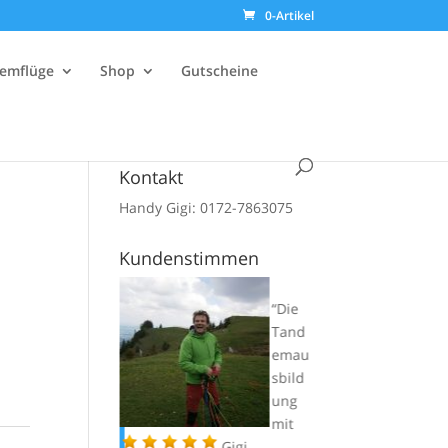
0-Artikel
emflüge
Shop
Gutscheine
Kontakt
Handy Gigi: 0172-7863075
Kundenstimmen
Die
Liebe
Tand
Gigi,
emau
komm
sbild
e grad
ung
heim
mit
vom Fliegen
Gigi…..
letz