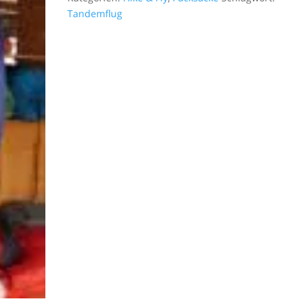
Tandemflug
und den
an mein
Dir.
In nur 
wir alle
eingeflo
Schlech
Theorie 
so habe 
gewünsch
sympath
kompete
Spaß am 
dazu tol
Himmel g
sich -pe
Tag, war
geschaff
es war s