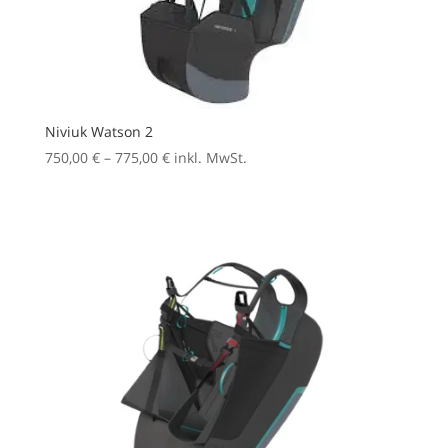
Niviuk Watson 2
Preisspanne:
750,00
€
–
775,00
€
inkl. MwSt.
750,00 €
bis
775,00 €