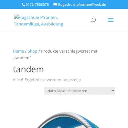
0172-7863075
flugschule-pfronten@web.de
Home
/
Shop
/ Produkte verschlagwortet mit
„tandem“
tandem
Nach
Alle 6 Ergebnisse werden angezeigt
Aktualität
sortiert