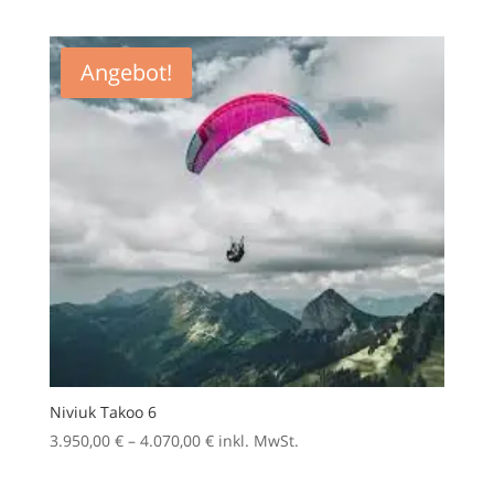
3.200,00 €
bis
3.300,00 €
Angebot!
Niviuk Takoo 6
Preisspanne:
3.950,00
€
–
4.070,00
€
inkl. MwSt.
3.950,00 €
bis