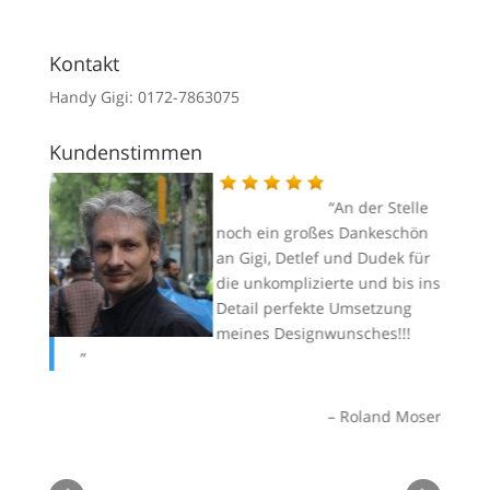
119,00 €
von 5
bis
125,00 €
Kontakt
Handy Gigi: 0172-7863075
Kundenstimmen
Dank
An der Stelle
g im
noch ein großes Dankeschön
 von
an Gigi, Detlef und Dudek für
die unkomplizierte und bis ins
Detail perfekte Umsetzung
meines Designwunsches!!!
le
lfgang
gr
di
Roland Moser
je
Nu
Mi