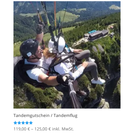
4.070,00 €
Tandemgutschein / Tandemflug
Preisspanne:
119,00
€
–
125,00
€
inkl. MwSt.
Bewertet mit
5.00