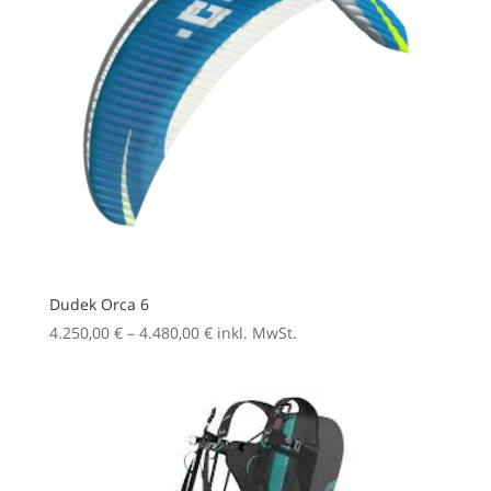
Dudek Orca 6
Preisspanne:
4.250,00
€
–
4.480,00
€
inkl. MwSt.
4.250,00 €
bis
4.480,00 €