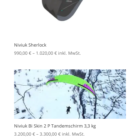
Niviuk Sherlock
Preisspanne:
990,00
€
–
1.020,00
€
inkl. MwSt.
990,00 €
bis
1.020,00 €
Niviuk Bi Skin 2 P Tandemschirm 3,3 kg
Preisspanne:
3.200,00
€
–
3.300,00
€
inkl. MwSt.