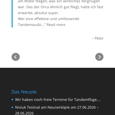
!
am Motor fliegen, was ein wirkliches Vergnügen
war. Das der Orca ähnlich gut fliegt, hatte ich fast
erwartet, absolut super.
Wer eine effektive und umfassende
oachim
Tandemausbi…
Read more
Peter
Das Neuste
Wir haben noch freie Termine für Tandemflüge….
Niviuk Testival am Neunerköple am 27.06.2026 –
28.06.2026