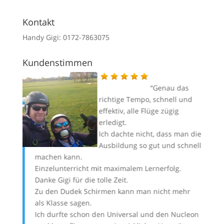
Kontakt
Handy Gigi: 0172-7863075
Kundenstimmen
gi –
Genau das
d
richtige Tempo, schnell und
 von
effektiv, alle Flüge zügig
d wer
erledigt.
u
Ich dachte nicht, dass man die
i Dir
Ausbildung so gut und schnell
machen kann.
wo
 sich
Einzelunterricht mit maximalem Lernerfolg.
vi
n der
Danke Gigi für die tolle Zeit.
gl
man
Zu den Dudek Schirmen kann man nicht mehr
Da
als Klasse sagen.
Pr
Ich durfte schon den Universal und den Nucleon
mi