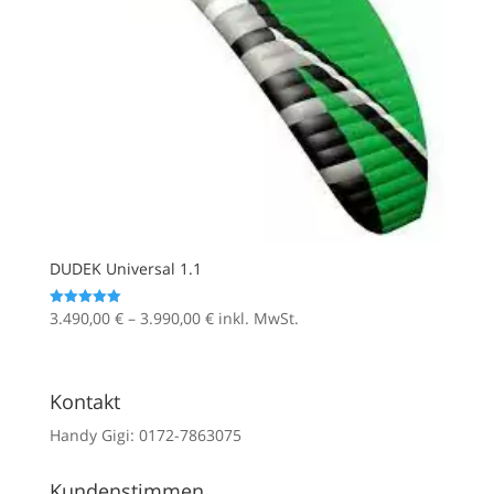
DUDEK Universal 1.1
Preisspanne:
3.490,00
€
–
3.990,00
€
inkl. MwSt.
Bewertet mit
5.00
3.490,00 €
von 5
bis
3.990,00 €
Kontakt
Handy Gigi: 0172-7863075
Kundenstimmen