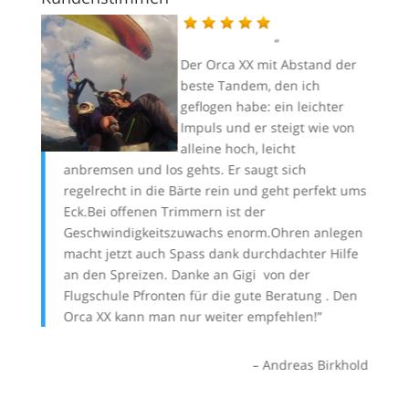
Dank
g im
Der Orca XX mit Abstand der
 von
beste Tandem, den ich
geflogen habe: ein leichter
Impuls und er steigt wie von
alleine hoch, leicht
anbremsen und los gehts. Er saugt sich
ei
lfgang
regelrecht in die Bärte rein und geht perfekt ums
gu
Eck.Bei offenen Trimmern ist der
Br
Geschwindigkeitszuwachs enorm.Ohren anlegen
da
macht jetzt auch Spass dank durchdachter Hilfe
na
an den Spreizen. Danke an
Gigi von der
Flugschule Pfronten
für die gute Beratung . Den
Orca XX kann man nur weiter empfehlen!
Andreas Birkhold