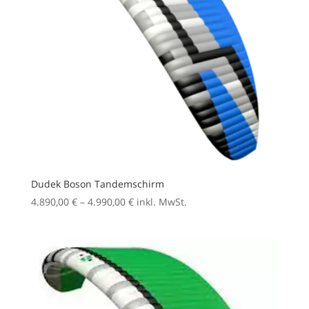
Dudek Boson Tandemschirm
Preisspanne:
4.890,00
€
–
4.990,00
€
inkl. MwSt.
4.890,00 €
bis
4.990,00 €