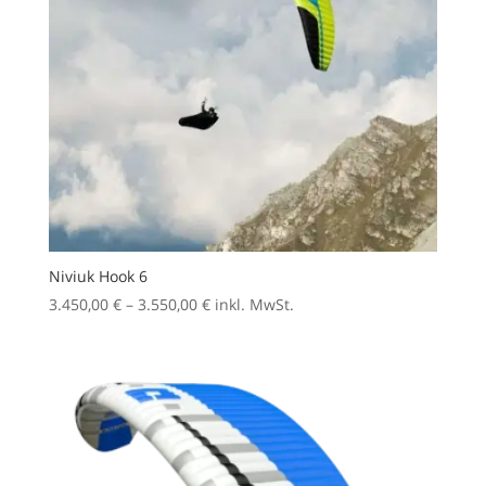
Niviuk Hook 6
Preisspanne:
3.450,00
€
–
3.550,00
€
inkl. MwSt.
3.450,00 €
bis
3.550,00 €