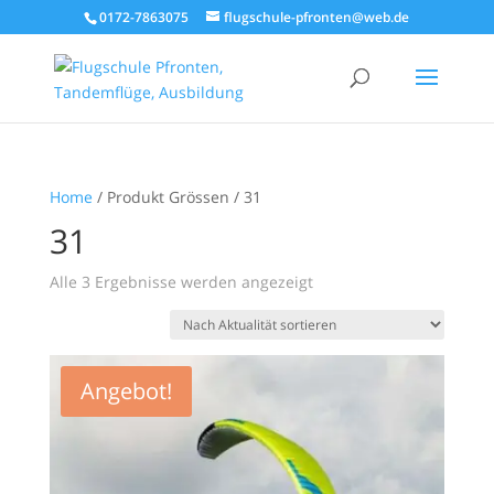
0172-7863075
flugschule-pfronten@web.de
Home
/ Produkt Grössen / 31
31
Nach
Alle 3 Ergebnisse werden angezeigt
Aktualität
sortiert
Angebot!