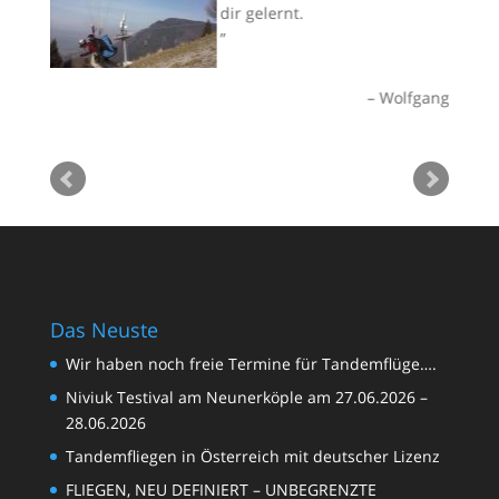
als
dir gelernt.
es
an
Wolfgang
 die
re
und
Ec
Ge
 als
ma
lug
an
Fl
Or
emflug
Das Neuste
Wir haben noch freie Termine für Tandemflüge….
Niviuk Testival am Neunerköple am 27.06.2026 –
28.06.2026
Tandemfliegen in Österreich mit deutscher Lizenz
FLIEGEN, NEU DEFINIERT – UNBEGRENZTE