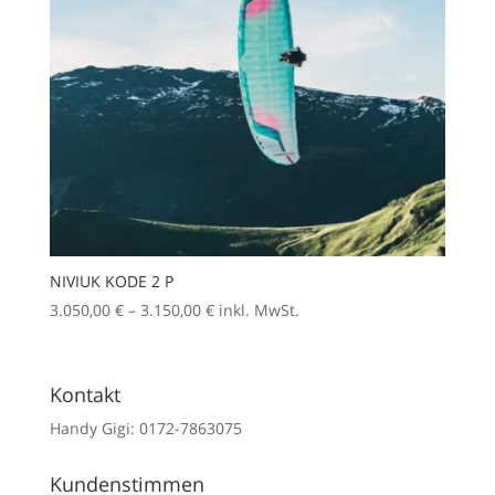
NIVIUK KODE 2 P
Preisspanne:
3.050,00
€
–
3.150,00
€
inkl. MwSt.
3.050,00 €
bis
3.150,00 €
Kontakt
Handy Gigi: 0172-7863075
Kundenstimmen