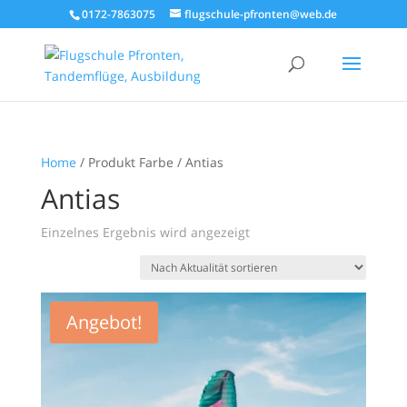
0172-7863075
flugschule-pfronten@web.de
Home
/ Produkt Farbe / Antias
Antias
Einzelnes Ergebnis wird angezeigt
Angebot!