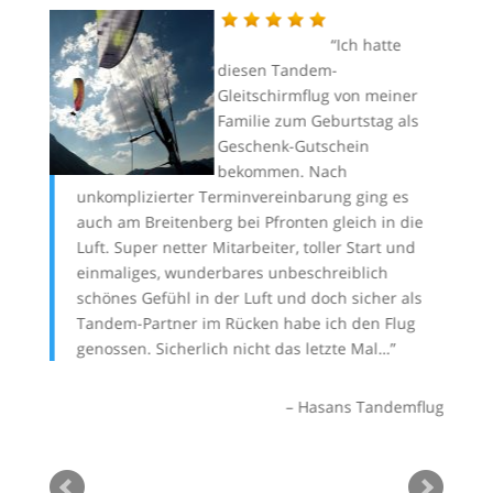
Ich hatte
diesen Tandem-
esser
Gleitschirmflug von meiner
Familie zum Geburtstag als
dung
Geschenk-Gutschein
kann
bekommen. Nach
igi
unkomplizierter Terminvereinbarung ging es
Be
auch am Breitenberg bei Pfronten gleich in die
ge
Luft. Super netter Mitarbeiter, toller Start und
einmaliges, wunderbares unbeschreiblich
Marcus
schönes Gefühl in der Luft und doch sicher als
Tandem-Partner im Rücken habe ich den Flug
genossen. Sicherlich nicht das letzte Mal…
Hasans Tandemflug