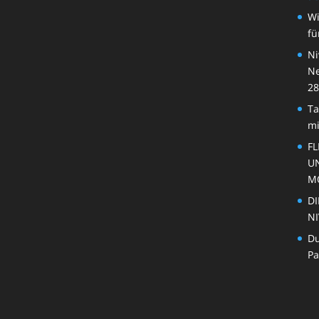
Wi
fü
Ni
Ne
28
Ta
mi
FL
U
M
DI
NI
Du
Pa