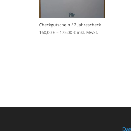
Checkgutschein / 2 Jahrescheck
Preisspanne:
160,00
€
–
175,00
€
inkl. MwSt.
160,00 €
bis
175,00 €
Das