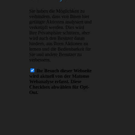
o…
Read more
Pepe