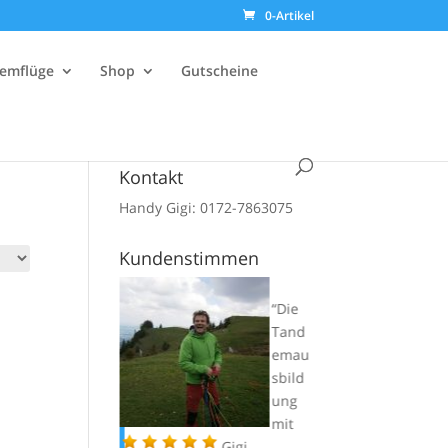
0-Artikel
emflüge
Shop
Gutscheine
Kontakt
Handy Gigi: 0172-7863075
Kundenstimmen
Die
Liebe
Tand
Gigi,
emau
komm
sbild
e grad
ung
heim
mit
vom Fliegen
Gigi…..
letz