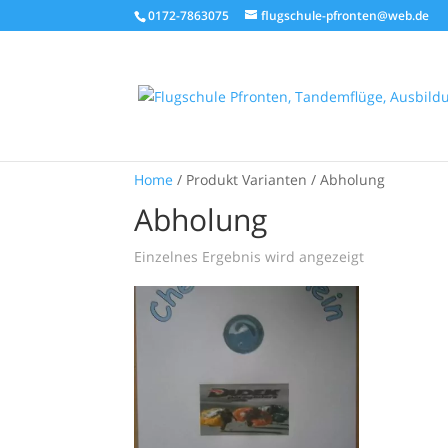
0172-7863075
flugschule-pfronten@web.de
Home
/ Produkt Varianten / Abholung
Abholung
Einzelnes Ergebnis wird angezeigt