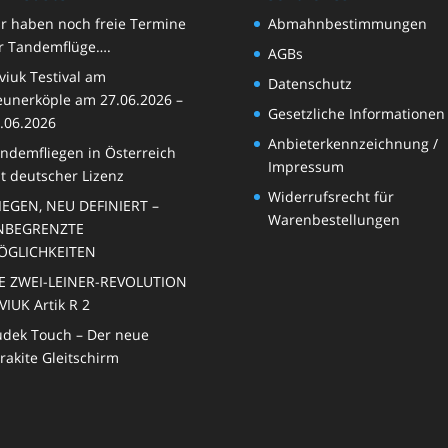
auch n
r haben noch freie Termine
Abmahnbestimmungen
r Tandemflüge….
AGBs
viuk Testival am
Datenschutz
unerköple am 27.06.2026 –
Gesetzliche Informationen
.06.2026
Anbieterkennzeichnung /
ndemfliegen in Österreich
Impressum
t deutscher Lizenz
Widerrufsrecht für
IEGEN, NEU DEFINIERT –
Warenbestellungen
NBEGRENZTE
ÖGLICHKEITEN
E ZWEI-LEINER-REVOLUTION
VIUK Artik R 2
dek Touch – Der neue
rakite Gleitschirm