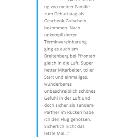
er und besser
ug von meiner Familie
Flugschulen, u
cht!
zum Geburtstag als
B-Schein zu ma
Geschenk-Gutschein
wurde nicht ent
ausbildung nicht
bekommen. Nach
Individuelle Be
cht, dem kann
unkomplizierter
ist ein fester Be
ht mehr helfen
Terminvereinbarung
in Gigis Lehrko
at von der Gigi
ging es auch am
mir viel gebrach
gewusst).
Breitenberg bei Pfronten
Dank!
gleich in die Luft. Super
netter Mitarbeiter, toller
Marcus
Start und einmaliges,
wunderbares
unbeschreiblich schönes
Gefühl in der Luft und
doch sicher als Tandem-
Partner im Rücken habe
ich den Flug genossen.
Sicherlich nicht das
letzte Mal…