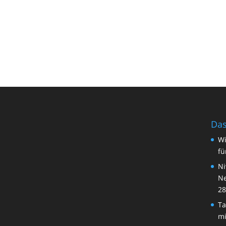
Das
Wi
fü
Ni
Ne
28
Ta
mi