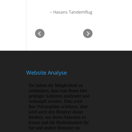
Hasans Tandemflug
Website Analyse