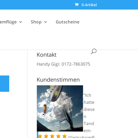
0-Artikel
emflüge
Shop
Gutscheine
Kontakt
Handy Gigi: 0172-7863075
Kundenstimmen
Die
Ich
Tand
hatte
emau
diese
sbild
n
ung
Tand
mit
em-
Gigi…..
Gleitschirmfl
alle