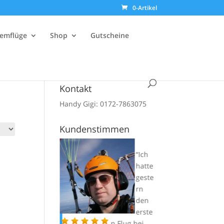
0-Artikel
emflüge
Shop
Gutscheine
Kontakt
Handy Gigi: 0172-7863075
Kundenstimmen
Der
Ich
Optik
hatte
ist
geste
einfac
rn
h ein
den
klasse
erste
Schirm und
n Flug bei
tolle