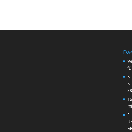
Das
Wi
fü
Ni
Ne
28
Ta
mi
FL
U
M