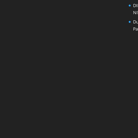
DI
NI
Du
Pa