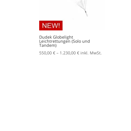
Dudek Globelight
Leichtrettungen (Solo und
Tandem)
Preisspanne:
550,00
€
–
1.230,00
€
inkl. MwSt.
550,00 €
bis
1.230,00 €