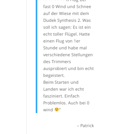
 immer wieder
fast 0 Wind und Schnee
Ausbildung! Di
ft von der
auf der Wiese mit dem
sorglos Betreuu
ndigkeit und der
Dudek Synthesis 2. Was
Flüge ist ein su
istung .. Waren
soll ich sagen: Es ist ein
Konzept und g
orherigen
echt toller Flügel. Hatte
meinem Gesch
 alle kaputt ??
einen Flug von 1er
In kaum 6 Flugt
Stunde und habe mal
hatten wir alles
verschiedene Stellungen
Kasten! Das Wet
Andi
des Trimmers
uns die Möglichk
ausprobiert und bin echt
was im Lehrbüc
begeistert.
steht auch zu tr
Beim Starten und
vom rückwärts 
Landen war ich echt
bis zur
fasziniert. Einfach
Starkwindeintei
Problemlos. Auch bei 0
tatsächlich sta
wind
Wind am Landep
alles mehrfach 
Ich hatte viel 
Patrick
würde die Ausb