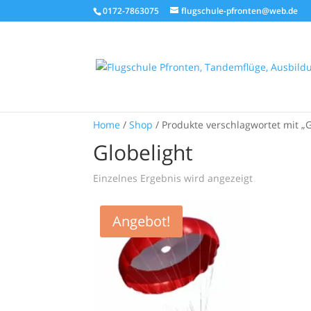
0172-7863075
flugschule-pfronten@web.de
Home
/
Shop
/ Produkte verschlagwortet mit „G
Globelight
Einzelnes Ergebnis wird angezeigt
Angebot!