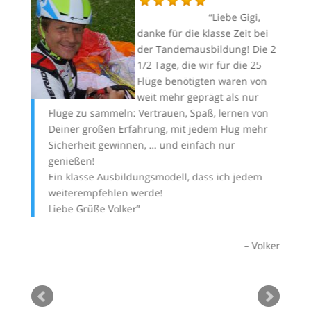
k ist
Liebe Gigi,
rm und
danke für die klasse Zeit bei
der Tandemausbildung! Die 2
1/2 Tage, die wir für die 25
r
Flüge benötigten waren von
meine
weit mehr geprägt als nur
Flüge zu sammeln: Vertrauen, Spaß, lernen von
an
Deiner großen Erfahrung, mit jedem Flug mehr
re
Sicherheit gewinnen, … und einfach nur
Ec
Andi
genießen!
Ge
Ein klasse Ausbildungsmodell, dass ich jedem
ma
weiterempfehlen werde!
an
Liebe Grüße Volker
Fl
Or
Volker