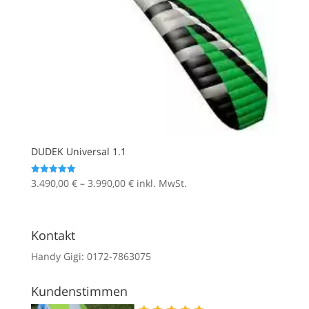
DUDEK Universal 1.1
Preisspanne:
3.490,00
€
–
3.990,00
€
inkl. MwSt.
Bewertet mit
5.00
3.490,00 €
von 5
bis
3.990,00 €
Kontakt
Handy Gigi: 0172-7863075
Kundenstimmen