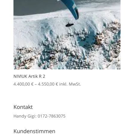
NIVIUK Artik R 2
Preisspanne:
4.400,00
€
–
4.550,00
€
inkl. MwSt.
4.400,00 €
bis
4.550,00 €
Kontakt
Handy Gigi: 0172-7863075
Kundenstimmen