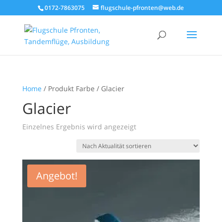
0172-7863075
flugschule-pfronten@web.de
Home
/ Produkt Farbe / Glacier
Glacier
Einzelnes Ergebnis wird angezeigt
Angebot!