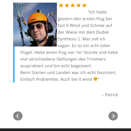
ic hat
Ich hatte
gestern den ersten Flug bei
dert.
fast 0 Wind und Schnee auf
il und
der Wiese mit dem Dudek
irm,
Synthesis 2. Was soll ich
en von
sagen: Es ist ein echt toller
t erst
Flügel. Hatte einen Flug von 1er Stunde und habe
mi
t
mal verschiedene Stellungen des Trimmers
im
ausprobiert und bin echt begeistert.
mi
Beim Starten und Landen war ich echt fasziniert.
ma
Einfach Problemlos. Auch bei 0 wind
Pi
 Müller
Ba
XX
Patrick