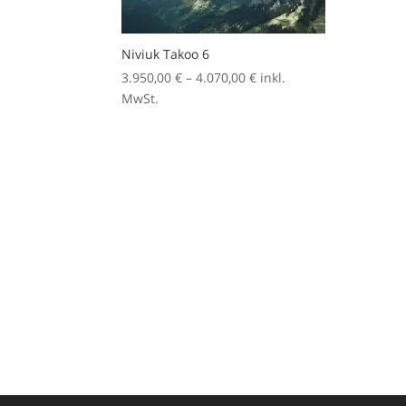
Niviuk Takoo 6
Preisspanne:
3.950,00
€
–
4.070,00
€
inkl.
3.950,00 €
MwSt.
bis
4.070,00 €