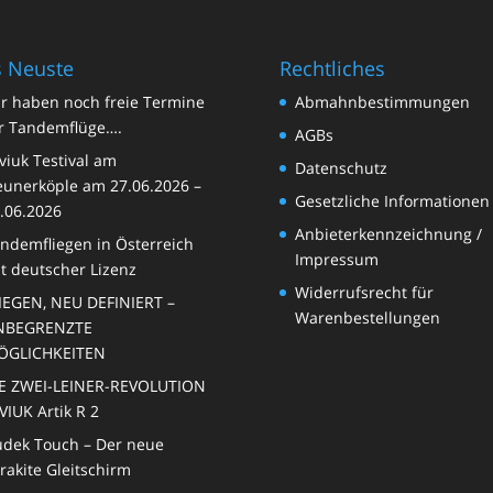
 Neuste
Rechtliches
r haben noch freie Termine
Abmahnbestimmungen
r Tandemflüge….
AGBs
viuk Testival am
Datenschutz
unerköple am 27.06.2026 –
Gesetzliche Informationen
.06.2026
Anbieterkennzeichnung /
ndemfliegen in Österreich
Impressum
t deutscher Lizenz
Widerrufsrecht für
IEGEN, NEU DEFINIERT –
Warenbestellungen
NBEGRENZTE
ÖGLICHKEITEN
E ZWEI-LEINER-REVOLUTION
VIUK Artik R 2
dek Touch – Der neue
rakite Gleitschirm