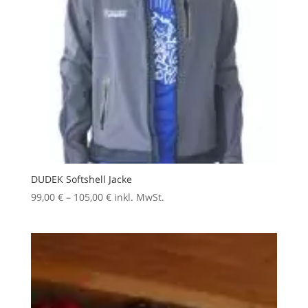
DUDEK Softshell Jacke
Preisspanne:
99,00
€
–
105,00
€
inkl. MwSt.
99,00 €
bis
105,00 €