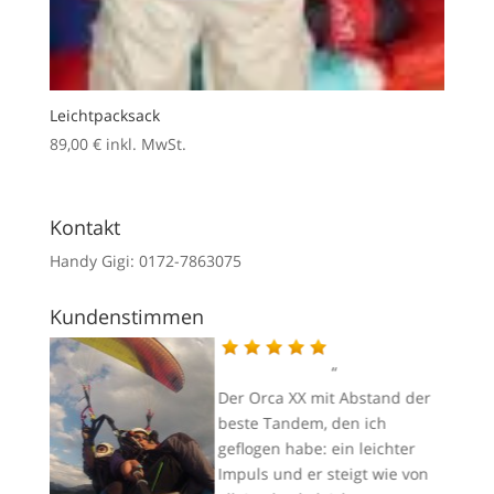
Leichtpacksack
89,00
€
inkl. MwSt.
Kontakt
Handy Gigi: 0172-7863075
Kundenstimmen
Dank
g im
Der Orca XX mit Abstand der
 von
beste Tandem, den ich
geflogen habe: ein leichter
Impuls und er steigt wie von