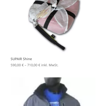
SUPAIR Shine
Preisspanne:
590,00
€
–
710,00
€
inkl. MwSt.
590,00 €
bis
710,00 €