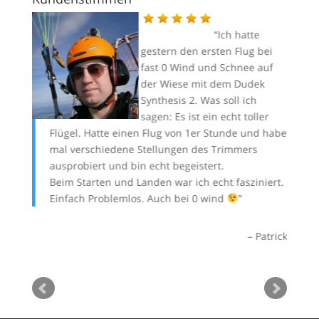
k ist
Ich hatte
rm und
gestern den ersten Flug bei
fast 0 Wind und Schnee auf
der Wiese mit dem Dudek
r
Synthesis 2. Was soll ich
meine
sagen: Es ist ein echt toller
Flügel. Hatte einen Flug von 1er Stunde und habe
In
mal verschiedene Stellungen des Trimmers
Da
ausprobiert und bin echt begeistert.
Le
Andi
Beim Starten und Landen war ich echt fasziniert.
rü
Einfach Problemlos. Auch bei 0 wind
be
al
wü
Patrick
LG